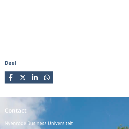
Deel
FACEBOOK
X
LINKEDIN
WHATSAPP
Contact
Nyenrode Business Universiteit