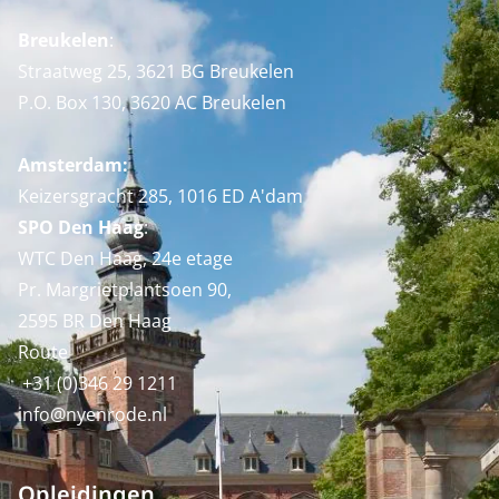
Breukelen
:
Straatweg 25, 3621 BG Breukelen
P.O. Box 130, 3620 AC Breukelen
Amsterdam:
Keizersgracht 285, 1016 ED A'dam
SPO Den Haag
:
WTC Den Haag, 24e etage
Pr. Margrietplantsoen 90,
2595 BR Den Haag
Route
+31 (0)346 29 1211
info@nyenrode.nl
Opleidingen