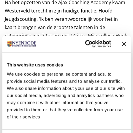
Na het opzetten van de Ajax Coaching Academy kwam
Westerveld terecht in zijn huidige functie: Hoofd
Jeugdscouting. 'Ik ben verantwoordelijk voor het in
kaart brengen van de grootste talenten in de
categorieën van 7 tot en met 14 jaar. Mijn collega Henk
Veldmate is verantwoordelijk vanaf de 'onder 16'-
categorie en daarmee zijn we samen verantwoordelijk
voor de hele scouting van de club. Ik heb een staf van
This website uses cookies
acht professionele scouts en daarnaast werken we met
We use cookies to personalise content and ads, to
zo'n negentig vrijwillige scouts die voor ons langs de
provide social media features and to analyse our traffic.
velden staan in een straal van 60 kilometer rond
We also share information about your use of our site with
Amsterdam. We scouten op deze leeftijd met name in
our social media, advertising and analytics partners who
Groot-Amsterdam omdat we kinderen tot de
may combine it with other information that you’ve
provided to them or that they’ve collected from your use
middelbare school zo veel mogelijk in hun eigen
of their services.
sociale omgeving willen houden.'
Modern leiderschap