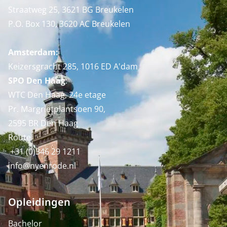
Straatweg 25, 3621 BG Breukelen
P.O. Box 130, 3620 AC Breukelen
Amsterdam:
Keizersgracht 285, 1016 ED A'dam
SPO Den Haag
:
WTC Den Haag, 24e etage
Pr. Margrietplantsoen 90,
2595 BR Den Haag
Route
+31 (0)346 29 1211
info@nyenrode.nl
Opleidingen
Bachelor