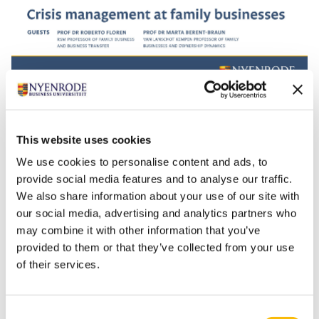
The Impact Conversations
is een podcastserie waarin
This website uses cookies
je de verhalen van onze docenten en hoogleraren
en hun onderzoek ontdekt. Met hosts Bregje
We use cookies to personalise content and ads, to
provide social media features and to analyse our traffic.
Spijkerman en Jan Anne Amelink duik je verder in
We also share information about your use of our site with
praktische oplossingen voor maatschappelijke
our social media, advertising and analytics partners who
uitdagingen.
may combine it with other information that you’ve
Ben je nieuwsgierig?
The Impact Conversations
zijn
provided to them or that they’ve collected from your use
vanaf nu te beluisteren op bekende podcast
of their services.
kanalen zoals
Apple Podcast
,
Spotify
,
Google
Podcast
,
Stitcher
,
Deezer
en
Pocket Casts
.
Consent