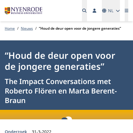
Talen
NL
Me
Home
Nieuws
“Houd de deur open voor de jongere generaties”
“Houd de deur open voor
de jongere generaties”
The Impact Conversations met
Roberto Flören en Marta Berent-
Braun
Type:
Publicatiedatum:
Onderzoek
31-3-2022