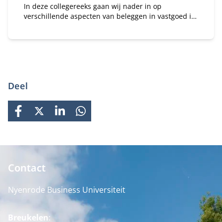
In deze collegereeks gaan wij nader in op
verschillende aspecten van beleggen in vastgoed in
combinatie met de dynamiek van een familiebedrijf.
Deel
FACEBOOK
X
LINKEDIN
WHATSAPP
Contact
Nyenrode Business Universiteit
Breukelen
: