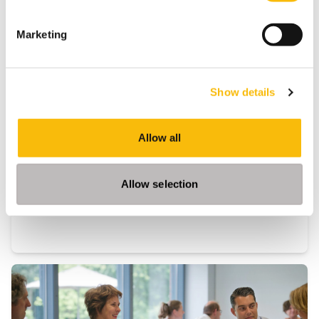
Marketing
Transitie, Innovatie en Impact
Startdatum:
Show details
28 september 2026
Taal:
Nederlands
Allow all
Locatie:
Breukelen
Allow selection
Maak in tijden van transitie impact door innovatie
voor je organisatie en de maatschappij.