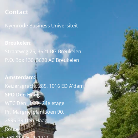
Contact
Nyenrode Business Universiteit
Breukelen
:
Straatweg 25, 3621 BG Breukelen
P.O. Box 130, 3620 AC Breukelen
Amsterdam:
Keizersgracht 285, 1016 ED A'dam
SPO Den Haag
:
WTC Den Haag, 24e etage
Pr. Margrietplantsoen 90,
2595 BR Den Haag
Route
+31 (0)346 29 1211