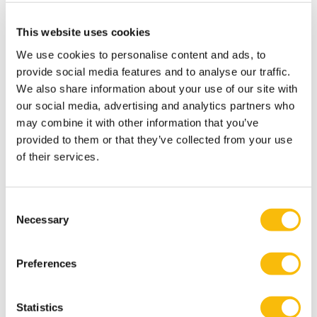
Modulair Executive MBA in Business &
Sustainable Transitions
This website uses cookies
Startdatum:
We use cookies to personalise content and ads, to
voorjaar & najaar
provide social media features and to analyse our traffic.
Taal:
We also share information about your use of our site with
Nederlands
our social media, advertising and analytics partners who
Locatie:
Breukelen
may combine it with other information that you’ve
provided to them or that they’ve collected from your use
Volg de Modular Executive MBA in Business &
of their services.
Sustainable Transitions en leid duurzame
verandering. Flexibele deeltijd MBA voor executives
in strategie en transformatie.
Consent
Necessary
Selection
Preferences
Statistics