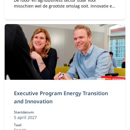
De food- en agribusiness sector staar voor
misschien wel de grootste omslag ooit. Innovatie en
digitalisering zijn niet langer een luxe, maar dé
noodzakelijke motor voor duurzame groei,
concurrentiekracht en toekomstbestendigheid.
Executive Program Energy Transition
and Innovation
Startdatum:
5 april 2027
Taal: