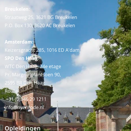
Breukelen
:
Straatweg 25, 3621 BG Breukelen
P.O. Box 130, 3620 AC Breukelen
Amsterdam:
Keizersgracht 285, 1016 ED A'dam
SPO Den Haag
:
WTC Den Haag, 24e etage
Pr. Margrietplantsoen 90,
2595 BR Den Haag
Route
+31 (0)346 29 1211
info@nyenrode.nl
Opleidingen