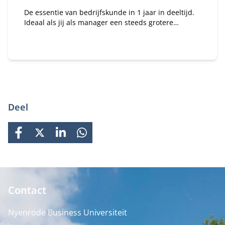
De essentie van bedrijfskunde in 1 jaar in deeltijd.
Ideaal als jij als manager een steeds grotere
verantwoordelijkheid krijgt binnen je organisatie en
te maken hebt met vakoverstijgende uitdagingen.
Deel
FACEBOOK
X
LINKEDIN
WHATSAPP
Contact
Nyenrode Business Universiteit