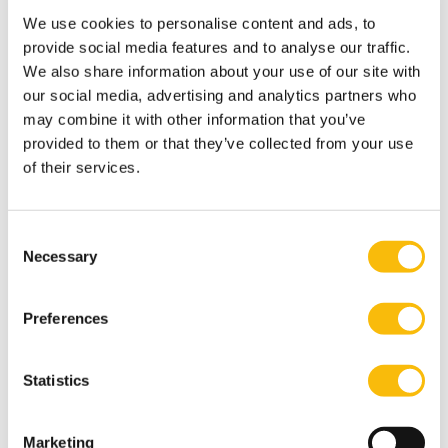
algemene managementfunctie of die stap net
We use cookies to personalise content and ads, to
heeft gemaakt. Je maakt jezelf in één jaar de
provide social media features and to analyse our traffic.
essentie van bedrijfskunde eigen. Je leert
We also share information about your use of our site with
belangrijke, direct toepasbare bedrijfskundige
our social media, advertising and analytics partners who
concepten en instrumenten die je nodig hebt om
may combine it with other information that you’ve
provided to them or that they’ve collected from your use
sneller door te groeien als (algemeen) manager.
of their services.
Tags
Consent
Fundamenten van Management
Onderwijs
Necessary
Selection
Preferences
Statistics
Marketing