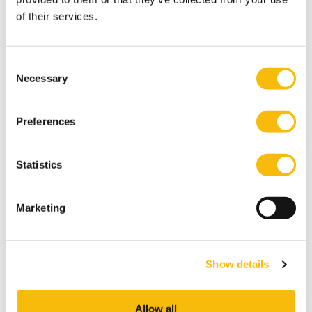
of their services.
Dit artikel is eerder verschenen op
Verbond van
Verzekeraars.
Meer informatie over de module van het PE-
Consent
Necessary
Selection
programma Deskundigheidsbevordering voor
verzekeraars vind je
Preferences
Tags
Statistics
Cokky Hilhorst
PE-programma
Verzekeraars
Marketing
Show details
Allow all