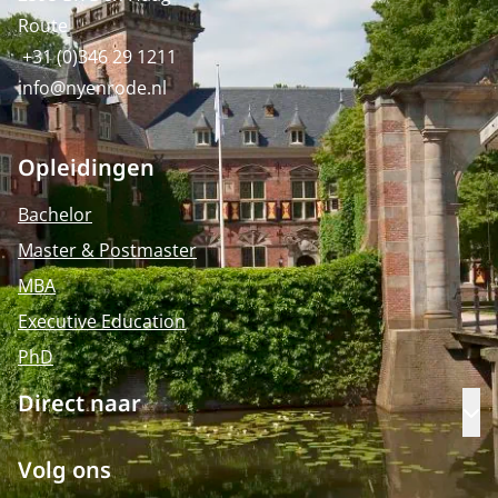
Route
+31 (0)346 29 1211
info@nyenrode.nl
Opleidingen
Bachelor
Master & Postmaster
MBA
Executive Education
PhD
Direct naar
Op
Volg ons