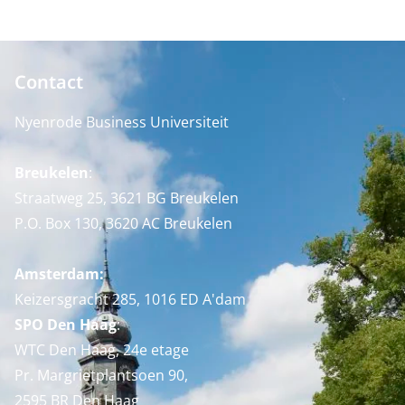
Contact
Nyenrode Business Universiteit
Breukelen
:
Straatweg 25, 3621 BG Breukelen
P.O. Box 130, 3620 AC Breukelen
Amsterdam:
Keizersgracht 285, 1016 ED A'dam
SPO Den Haag
:
WTC Den Haag, 24e etage
Pr. Margrietplantsoen 90,
2595 BR Den Haag