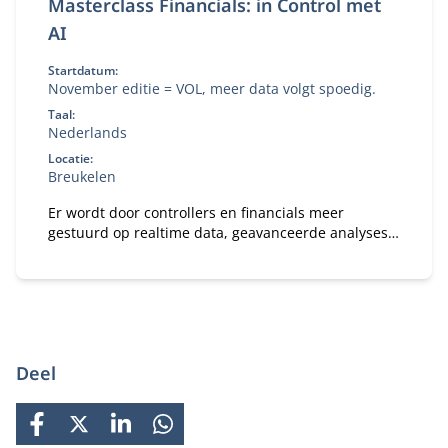
Masterclass Financials: in Control met
AI
Startdatum:
November editie = VOL, meer data volgt spoedig.
Taal:
Nederlands
Locatie:
Breukelen
Er wordt door controllers en financials meer
gestuurd op realtime data, geavanceerde analyses
en AI. Maar hoe ga je verantwoordelijk om met deze
tools? Dat leer je in deze masterclass: Financials in
Control met AI.
Deel
FACEBOOK
X
LINKEDIN
WHATSAPP