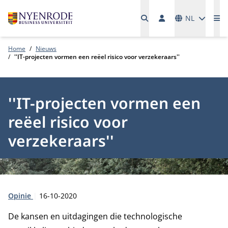
Talen
NL
Me
Home
Nieuws
''IT-projecten vormen een reëel risico voor verzekeraars''
''IT-projecten vormen een
reëel risico voor
verzekeraars''
Type:
Publicatiedatum:
Opinie
16-10-2020
De kansen en uitdagingen die technologische