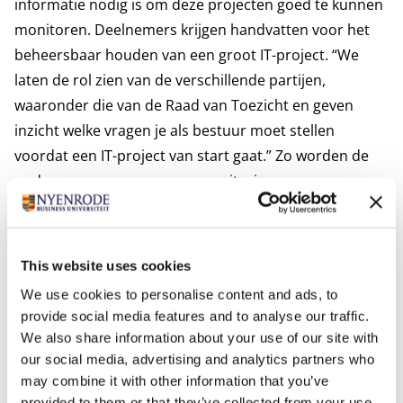
informatie nodig is om deze projecten goed te kunnen
monitoren. Deelnemers krijgen handvatten voor het
beheersbaar houden van een groot IT-project. “We
laten de rol zien van de verschillende partijen,
waaronder die van de Raad van Toezicht en geven
inzicht welke vragen je als bestuur moet stellen
voordat een IT-project van start gaat.” Zo worden de
onderwerpen governance, monitoring en
projectmanagement-methoden besproken. Wat is
bijvoorbeeld de rol van bestuurders en
commissarissen in de verschillende fasen van IT-
This website uses cookies
projecten en IT-programma’s? Wat zijn belangrijke
We use cookies to personalise content and ads, to
signalen als een project mis dreigt te lopen? En welke
provide social media features and to analyse our traffic.
invloed hebben nieuwe methoden als agile, devops,
We also share information about your use of our site with
scrum, tribes en backlogs op de organisatie voor,
our social media, advertising and analytics partners who
tijdens en na invoering van een IT-project?
may combine it with other information that you’ve
provided to them or that they’ve collected from your use