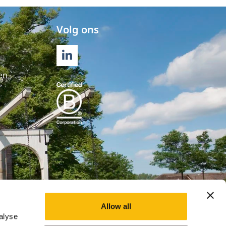
Volg ons
LINKEDIN
en
Allow all
alyse