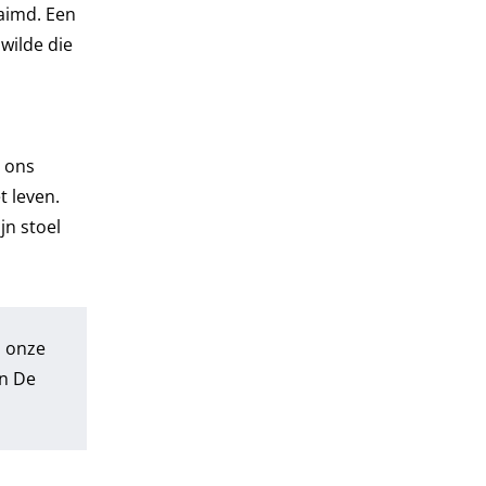
laimd. Een
wilde die
t ons
t leven.
jn stoel
n onze
In De