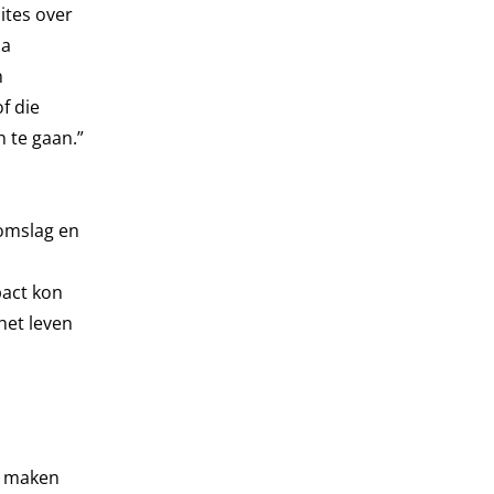
sites over
ia
n
f die
 te gaan.”
 omslag en
pact kon
het leven
te maken