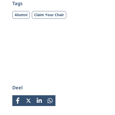
Tags
Alumni
Claim Your Chair
Deel
FACEBOOK
X
LINKEDIN
WHATSAPP