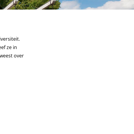
ersiteit.
ef ze in
eweest over