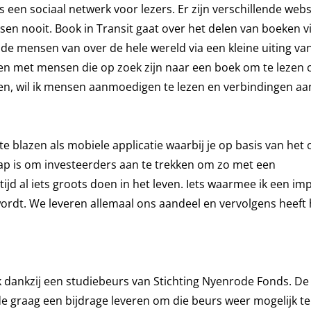
ls een sociaal netwerk voor lezers. Er zijn verschillende web
en nooit. Book in Transit gaat over het delen van boeken v
e mensen van over de hele wereld via een kleine uiting va
len met mensen die op zoek zijn naar een boek om te lezen o
n, wil ik mensen aanmoedigen te lezen en verbindingen aan
te blazen als mobiele applicatie waarbij je op basis van het
ap is om investeerders aan te trekken om zo met een
tijd al iets groots doen in het leven. Iets waarmee ik een im
ordt. We leveren allemaal ons aandeel en vervolgens heeft 
 dankzij een studiebeurs van Stichting Nyenrode Fonds. De
lde graag een bijdrage leveren om die beurs weer mogelijk 