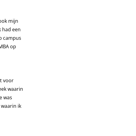
 ook mijn
k had een
 op campus
 MBA op
ht voor
eek waarin
ee was
 waarin ik