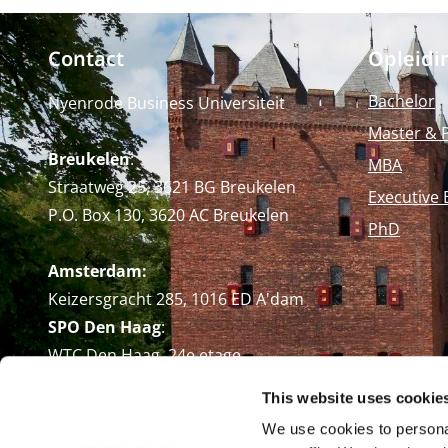
Contact
Opleidi
Bachelor
Nyenrode Business Universiteit
Master & 
Breukelen
:
MBA
Straatweg 25, 3621 BG Breukelen
Executive 
P.O. Box 130, 3620 AC Breukelen
PhD
Amsterdam:
Keizersgracht 285, 1016 ED A'dam
SPO Den Haag
:
WTC Den Haag, 24e etage
Pr. Margrietplantsoen 90,
This website uses cookie
2595 BR Den Haag
We use cookies to personal
Route