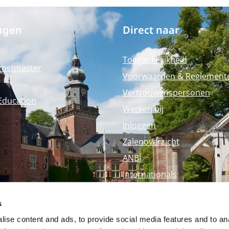
ngen
Direct naar
Toegankelijkheid
Postmaster
Voorwaarden & Reglement
Vertrouwenspersonen
Education
Werken bij
Inloggen
Zalenoverzicht
ANBI
Internationals
Perspagina
s
Nyenrode Webshop
ise content and ads, to provide social media features and to an