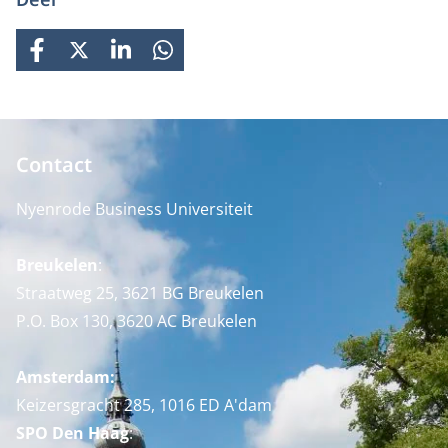
FACEBOOK
X
LINKEDIN
WHATSAPP
Contact
Nyenrode Business Universiteit
Breukelen
:
Straatweg 25, 3621 BG Breukelen
P.O. Box 130, 3620 AC Breukelen
Amsterdam:
Keizersgracht 285, 1016 ED A'dam
SPO Den Haag
: