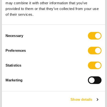
may combine it with other information that you’ve
provided to them or that they’ve collected from your use
of their services.
Verandermanagement en
Consent
Necessary
Organisatieontwikkeling
Selection
Startdatum:
24 september 2026
Preferences
Taal:
Nederlands
Statistics
Locatie:
Breukelen
Ontwikkel je je kennis en competenties op het
Marketing
gebied van organisatieverandering binnen de
publieke of private sector.
Show details