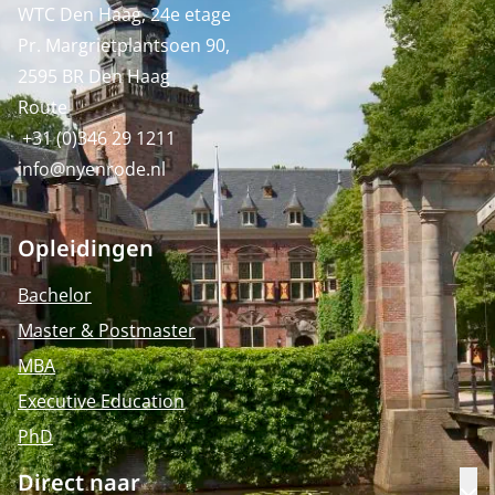
WTC Den Haag, 24e etage
Pr. Margrietplantsoen 90,
2595 BR Den Haag
Route
+31 (0)346 29 1211
info@nyenrode.nl
Opleidingen
Bachelor
Master & Postmaster
MBA
Executive Education
PhD
Direct naar