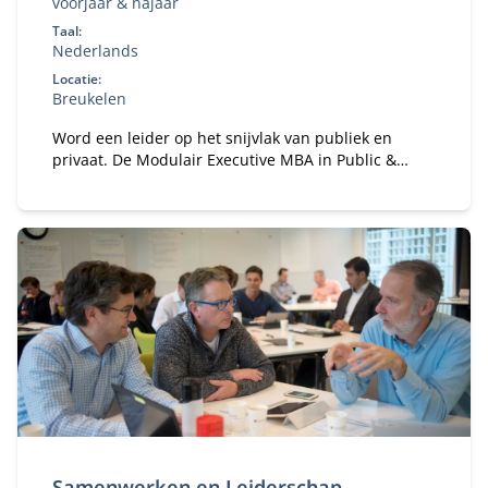
voorjaar & najaar
Taal:
Nederlands
Locatie:
Breukelen
Word een leider op het snijvlak van publiek en
privaat. De Modulair Executive MBA in Public &
Private leert je strategie, samenwerking en
governance in complexe stakeholderomgevingen.
Samenwerken en Leiderschap