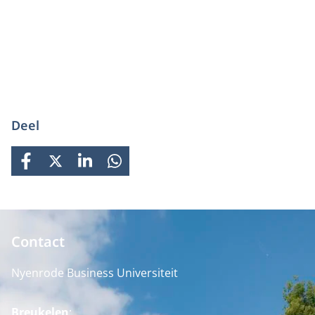
Deel
FACEBOOK
X
LINKEDIN
WHATSAPP
Contact
Nyenrode Business Universiteit
Breukelen
: