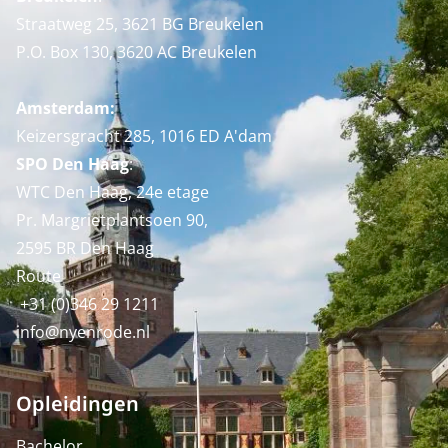
Straatweg 25, 3621 BG Breukelen
P.O. Box 130, 3620 AC Breukelen
Amsterdam:
Keizersgracht 285, 1016 ED A'dam
SPO Den Haag
:
WTC Den Haag, 24e etage
Pr. Margrietplantsoen 90,
2595 BR Den Haag
Route
+31 (0)346 29 1211
info@nyenrode.nl
Opleidingen
Bachelor