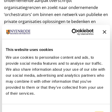
ondernemende aanpak overschrijdt
organisatiegrenzen en zoekt naar ondernemende
‘orchestrators’ om binnen een netwerk van publieke en
private organisaties oplossingen te bedenken en
nieuwe verdienmodellen te realiseren.”
Ecosystemen voor meervoudige waardencreatie
De huidige tijd vraagt om een andere manier om
maatschappelijke vraagstukken op te lossen, geeft
This website uses cookies
Henk Kievit aan: “In het verleden zijn grote
We use cookies to personalise content and ads, to
vraagstukken aangepakt vanuit een coöperatieve
provide social media features and to analyse our traffic.
We also share information about your use of our site with
ondernemerschapshouding. Dit resulteerde in
our social media, advertising and analytics partners who
Nederland uiteindelijk in grote coöperatieve
may combine it with other information that you’ve
ondernemingen die georganiseerd waren om elk één
provided to them or that they’ve collected from your use
gezamenlijk belang te dienen van een regionaal
of their services.
netwerk. De huidige grote maatschappelijke
vraagstukken zijn organisatie-overstijgend. Bij het
Consent