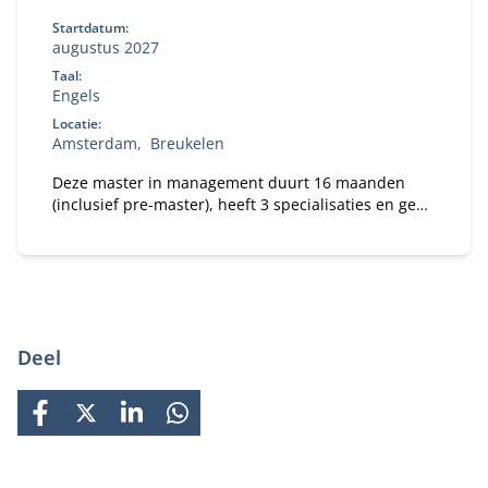
Startdatum:
augustus 2027
Taal:
Engels
Locatie:
Amsterdam
Breukelen
Deze master in management duurt 16 maanden
(inclusief pre-master), heeft 3 specialisaties en geeft
jou de beste kansen op de wereldwijde
arbeidsmarkt.
Deel
FACEBOOK
X
LINKEDIN
WHATSAPP