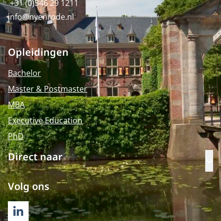
+31 (0)346 29 1211
info@nyenrode.nl
Opleidingen
Bachelor
Master & Postmaster
MBA
Executive Education
PhD
Direct naar
Op
Volg ons
LINKEDIN