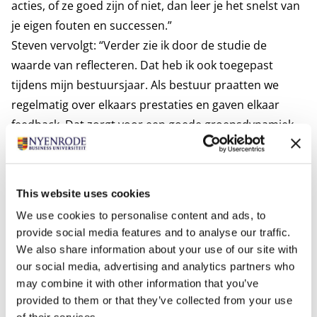
acties, of ze goed zijn of niet, dan leer je het snelst van
je eigen fouten en successen.”
Steven vervolgt: “Verder zie ik door de studie de
waarde van reflecteren. Dat heb ik ook toegepast
tijdens mijn bestuursjaar. Als bestuur praatten we
regelmatig over elkaars prestaties en gaven elkaar
feedback. Dat zorgt voor een goede groepsdynamiek
waarin iedereen zijn mening kan geven. Je kan van
elkaar leren als je open en eerlijk bent onderling.”
Waarde van groei
This website uses cookies
“Tijdens de master heb ik de Finance-track gedaan. Ik
We use cookies to personalise content and ads, to
vind ‘private equity and mergers and acquisitions’ heel
provide social media features and to analyse our traffic.
interessant. Daarom wil ik in de toekomst die kant op,
We also share information about your use of our site with
het liefst bij een grote corporate of Nederlandse
our social media, advertising and analytics partners who
multinational,” vertelt Steven over zijn
may combine it with other information that you’ve
provided to them or that they’ve collected from your use
toekomstplannen. “De vraag waarom bedrijven