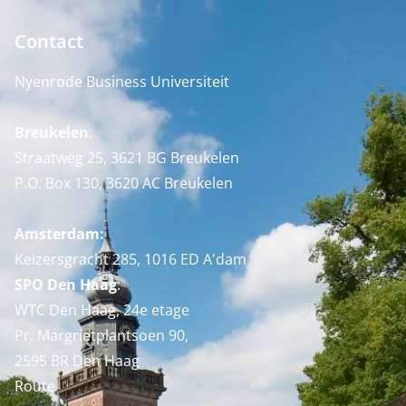
Contact
Nyenrode Business Universiteit
Breukelen
:
Straatweg 25, 3621 BG Breukelen
P.O. Box 130, 3620 AC Breukelen
Amsterdam:
Keizersgracht 285, 1016 ED A'dam
SPO Den Haag
:
WTC Den Haag, 24e etage
Pr. Margrietplantsoen 90,
2595 BR Den Haag
Route