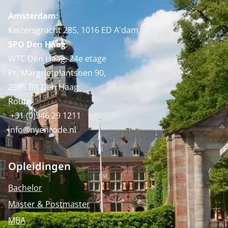
Amsterdam:
Keizersgracht 285, 1016 ED A'dam
SPO Den Haag
:
WTC Den Haag, 24e etage
Pr. Margrietplantsoen 90,
2595 BR Den Haag
Route
+31 (0)346 29 1211
info@nyenrode.nl
Opleidingen
Bachelor
Master & Postmaster
MBA