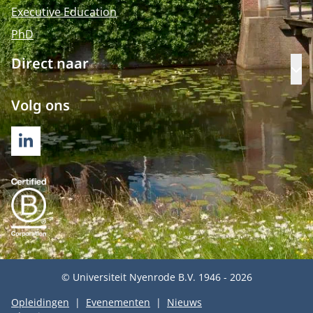
Executive Education
PhD
Direct naar
Op
Volg ons
LINKEDIN
© Universiteit Nyenrode B.V. 1946 - 2026
Opleidingen
Evenementen
Nieuws