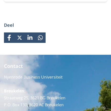
Deel
FACEBOOK
X
LINKEDIN
WHATSAPP
Contact
Nyenrode Business Universiteit
Breukelen
:
Straatweg 25, 3621 BG Breukelen
P.O. Box 130, 3620 AC Breukelen