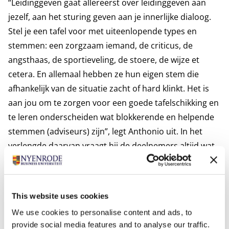
“Leidinggeven gaat allereerst over leidinggeven aan
jezelf, aan het sturing geven aan je innerlijke dialoog.
Stel je een tafel voor met uiteenlopende types en
stemmen: een zorgzaam iemand, de criticus, de
angsthaas, de sportieveling, de stoere, de wijze et
cetera. En allemaal hebben ze hun eigen stem die
afhankelijk van de situatie zacht of hard klinkt. Het is
aan jou om te zorgen voor een goede tafelschikking en
te leren onderscheiden wat blokkerende en helpende
stemmen (adviseurs) zijn”, legt Anthonio uit. In het
verlengde daarvan vraagt hij de deelnemers altijd wat
hun plan voor hun leven is. “Bedrijven hebben vaak
een visie, missie en bijbehorende kernwaarden. Maar
dit zou je ook voor je persoonlijke leven moeten
This website uses cookies
hebben. Daar horen vragen bij als: wie ben ik? Waar
We use cookies to personalise content and ads, to
ben ik naar onderweg? Wat zijn mijn kernwaarden? Aan
provide social media features and to analyse our traffic.