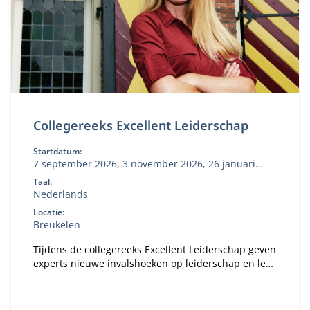
Collegereeks Excellent Leiderschap
Startdatum:
7 september 2026, 3 november 2026, 26 januari
2027, 10 mei 2027
Taal:
Nederlands
Locatie:
Breukelen
Tijdens de collegereeks Excellent Leiderschap geven
experts nieuwe invalshoeken op leiderschap en leer
je hoe je dit toepast in jouw dagelijkse werk.