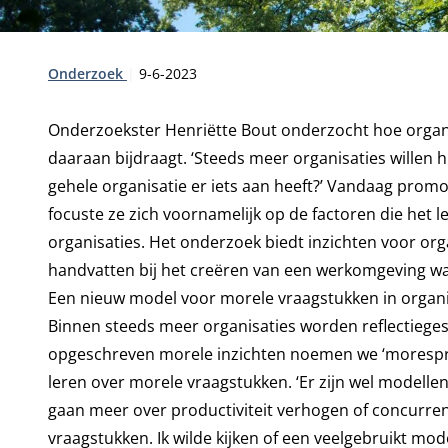
Type:
Publicatiedatum:
Onderzoek
9-6-2023
Onderzoekster
Henriëtte Bout
onderzocht hoe organ
daaraan bijdraagt. ‘Steeds meer organisaties willen 
gehele organisatie er iets aan heeft?’ Vandaag prom
focuste ze zich voornamelijk op de factoren die het 
organisaties. Het onderzoek biedt inzichten voor orga
handvatten bij het creëren van een werkomgeving wa
Een nieuw model voor morele vraagstukken in organi
Binnen steeds meer organisaties worden reflectiege
opgeschreven morele inzichten noemen we ‘morespru
leren over morele vraagstukken. ‘Er zijn wel modelle
gaan meer over productiviteit verhogen of concurren
vraagstukken. Ik wilde kijken of een veelgebruikt mod