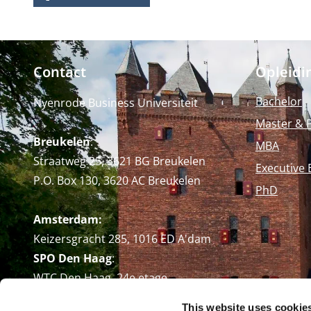
Contact
Opleidi
Bachelor
Nyenrode Business Universiteit
Master & 
Breukelen
:
MBA
Straatweg 25, 3621 BG Breukelen
Executive 
P.O. Box 130, 3620 AC Breukelen
PhD
Amsterdam:
Keizersgracht 285, 1016 ED A'dam
SPO Den Haag
:
WTC Den Haag, 24e etage
Pr. Margrietplantsoen 90,
This website uses cookie