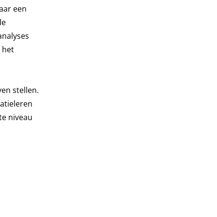
Maar een
de
analyses
 het
en stellen.
atieleren
te niveau