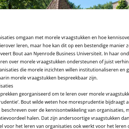
isaties omgaan met morele vraagstukken en hoe kennisov
hierover leren, maar hoe kan dit op een bestendige manier 
oveert Bout aan Nyenrode Business Universiteit. In haar on
leren over morele vraagstukken ondersteunen of juist verhi
nisaties die morele inzichten willen institutionaliseren en g
arin morele vraagstukken bespreekbaar zijn.
saties
sprekken georganiseerd om te leren over morele vraagstuk
dentie’. Bout wilde weten hoe moresprudentie bijdraagt a
n beschreven over de kennisontwikkeling van organisaties, 
tievoordeel halen. Dat zijn andersoortige vraagstukken da
el voor het leren van organisaties ook werkt voor het leren 