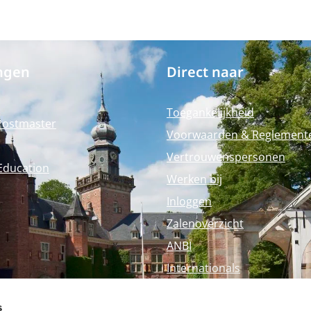
ngen
Direct naar
Toegankelijkheid
Postmaster
Voorwaarden & Reglement
Vertrouwenspersonen
Education
Werken bij
Inloggen
Zalenoverzicht
ANBI
Internationals
Perspagina
s