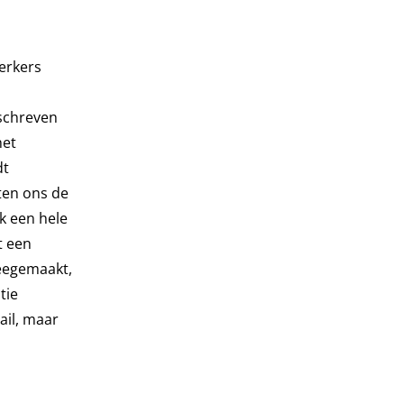
erkers
eschreven
het
dt
aten ons de
k een hele
t een
meegemaakt,
tie
ail, maar