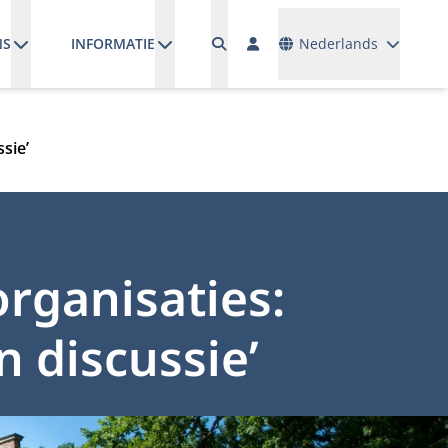
Talen
NS
INFORMATIE
Nederlands
sie’
rganisaties:
 discussie’