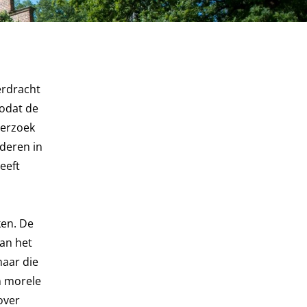
erdracht
zodat de
derzoek
nderen in
eeft
ken. De
an het
maar die
n morele
over