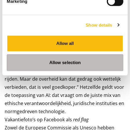
Marketing
maatschappelijke norm voldoet, plaatst dat de ouders
voor zware ethische afwegingen. Meestal wordt AI
alleen beoordeeld langs de technische dimensie, aldus
Show details
Jeurissen, maar ook de menselijke dimensie moet
worden meegenomen. “Je hebt bijvoorbeeld een divers
Allow all
team nodig om een algoritme zonder vooroordelen te
trainen.” En dan is er nog de institutionele dimensie,
zoals wet- en regelgeving. “Je kan een auto zó bouwen
Allow selection
dat het technisch onmogelijk is om een menigte in te
rijden. Maar de overheid kan dat gedrag ook wettelijk
verbieden, dat is veel goedkoper.” Hetzelfde geldt voor
de toepassing van AI: dat vraagt om de juiste mix van
ethische verantwoordelijkheid, juridische instituties en
normgedreven technologie.
Vakantiefoto’s op Facebook als
red flag
Zowel de Europese Commissie als Unesco hebben