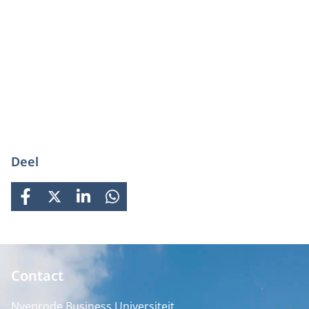
Deel
FACEBOOK
X
LINKEDIN
WHATSAPP
Contact
Nyenrode Business Universiteit