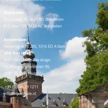
Breukelen
:
Straatweg 25, 3621 BG Breukelen
P.O. Box 130, 3620 AC Breukelen
Amsterdam:
Keizersgracht 285, 1016 ED A'dam
SPO Den Haag
:
WTC Den Haag, 24e etage
Pr. Margrietplantsoen 90,
2595 BR Den Haag
Route
+31 (0)346 29 1211
info@nyenrode.nl