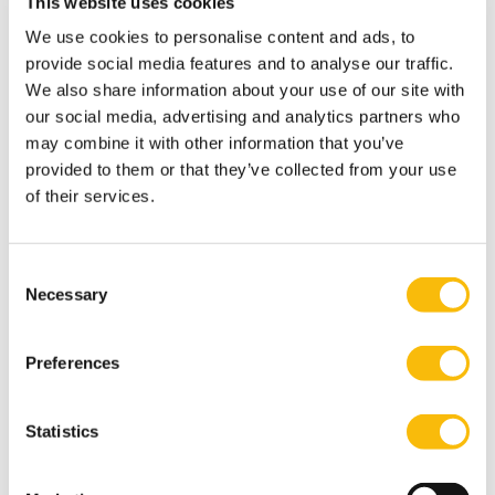
This website uses cookies
door het algoritme werd aangemerkt als een man. Het
We use cookies to personalise content and ads, to
systeem baseerde zich ten onrechte op de computer
provide social media features and to analyse our traffic.
in plaats van de persoon erachter als ‘bewijs’. Kennelijk
We also share information about your use of our site with
was het algoritme getraind met alleen foto's van
our social media, advertising and analytics partners who
may combine it with other information that you’ve
mannen achter computers, ergo: de persoon op het
provided to them or that they’ve collected from your use
plaatje moet een man zijn.
of their services.
Ingebouwde sociale normen
Technologie is nooit waardevrij, benadrukt Jeurissen.
Hij haalt de Franse socioloog en filosoof Bruno Latour
Consent
Necessary
aan, die stelt dat mensen (agents) en dingen
Selection
(artefacten) beide actoren zijn die in netwerken
gezamenlijk waarden realiseren. Abstract? Nee hoor,
Preferences
denk maar aan een winkelwagentje. Dat bevat via het
muntslot de ingebouwde sociale norm dat het netjes
Statistics
teruggebracht moet worden. Of neem de echo tijdens
een zwangerschap: als de foetus niet aan de