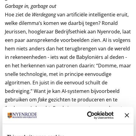
Garbage in, garbage out
Hoe ziet de
Werdegang
van artificiële intelligentie eruit,
welke dilemma’s komen we daarbij tegen? Ronald
Jeurissen, hoogleraar Bedrijfsethiek aan Nyenrode, laat
een paar aansprekende voorbeelden zien. AI is volgens
hem niets anders dan het terugbrengen van de wereld
in rekeneenheden - iets wat de Babyloniërs al deden -
en het herkennen van patronen daarin: “Domme, maar
snelle technologie, met in principe eenvoudige
algoritmen. En juist in die eenvoud schuilt de
bedreiging.” Want je kan AI-systemen bijvoorbeeld
gebruiken om
fake
gezichten te produceren en te
‘herkennen’ als echt. En als je computers voedt met
data die zijn gebaseerd op vooroordelen, is ook de
output biased.
Garbage in, garbage out
. Jeurissen laat
een afbeelding zien van een vrouw achter een pc, die