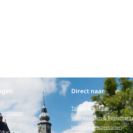
ngen
Direct naar
Toegankelijkheid
Postmaster
Voorwaarden & Reglement
Vertrouwenspersonen
Education