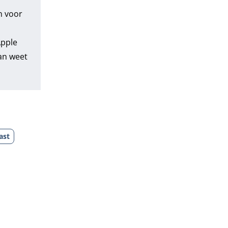
n voor
pple
dan weet
ast