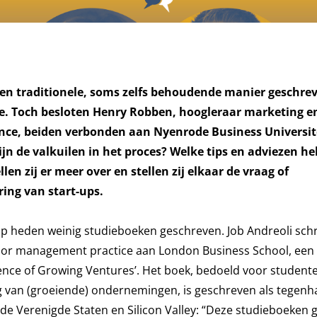
een traditionele, soms zelfs behoudende manier geschrev
e. Toch besloten Henry Robben, hoogleraar marketing e
ance, beiden verbonden aan Nyenrode Business Universit
jn de valkuilen in het proces? Welke tips en adviezen he
len zij er meer over en stellen zij elkaar de vraag of
ring van start-ups.
op heden weinig studieboeken geschreven. Job Andreoli sch
sor management practice aan London Business School, een
ience of Growing Ventures’. Het boek, bedoeld voor student
g van (groeiende) ondernemingen, is geschreven als tegenh
p de Verenigde Staten en Silicon Valley: “Deze studieboeken 