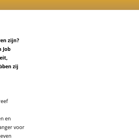
en zijn?
n Job
eit,
bben zij
reef
en en
anger voor
geven