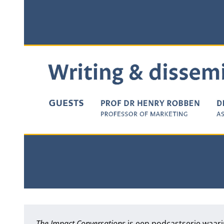
The Impact Conversations
is een podcastserie waar