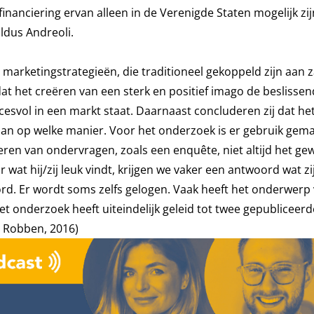
nanciering ervan alleen in de Verenigde Staten mogelijk zijn
ldus Andreoli.
 marketingstrategieën, die traditioneel gekoppeld zijn aan z
dat het creëren van een sterk en positief imago de beslissen
cesvol in een markt staat. Daarnaast concluderen zij dat he
 dan op welke manier. Voor het onderzoek is er gebruik gem
ieren van ondervragen, zoals een enquête, niet altijd het ge
wat hij/zij leuk vindt, krijgen we vaker een antwoord wat z
ord. Er wordt soms zelfs gelogen. Vaak heeft het onderwerp
Het onderzoek heeft uiteindelijk geleid tot twee gepubliceer
 Robben, 2016)