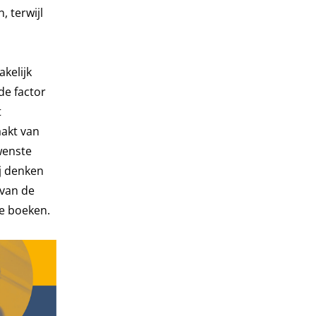
, terwijl
akelijk
de factor
t
aakt van
wenste
ij denken
 van de
de boeken.