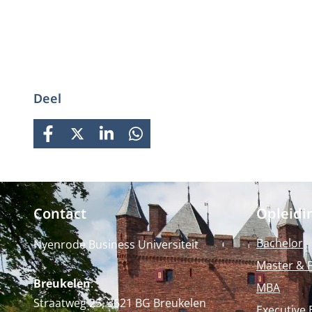
Deel
FACEBOOK
X
LINKEDIN
WHATSAPP
Contact
Opleidi
Bachelor
Nyenrode Business Universiteit
Master & 
Breukelen
:
MBA
Straatweg 25, 3621 BG Breukelen
Executive 