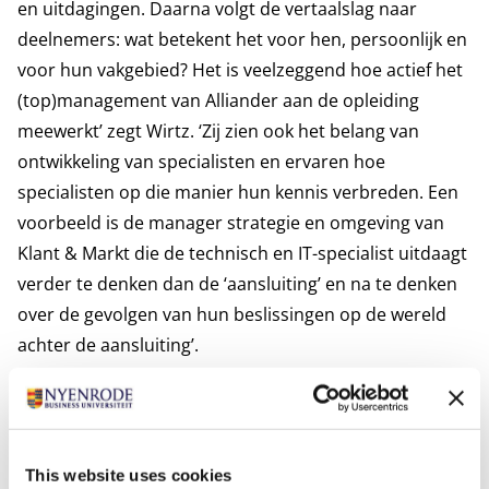
en uitdagingen. Daarna volgt de vertaalslag naar
deelnemers: wat betekent het voor hen, persoonlijk en
voor hun vakgebied? Het is veelzeggend hoe actief het
(top)management van Alliander aan de opleiding
meewerkt’ zegt Wirtz. ‘Zij zien ook het belang van
ontwikkeling van specialisten en ervaren hoe
specialisten op die manier hun kennis verbreden. Een
voorbeeld is de manager strategie en omgeving van
Klant & Markt die de technisch en IT-specialist uitdaagt
verder te denken dan de ‘aansluiting’ en na te denken
over de gevolgen van hun beslissingen op de wereld
achter de aansluiting’.
‘We hebben management, deelnemers en oud-
deelnemers actief betrokken bij het vormgeven van het
programma, vooraf en tussentijds,’ zegt De Groot over
This website uses cookies