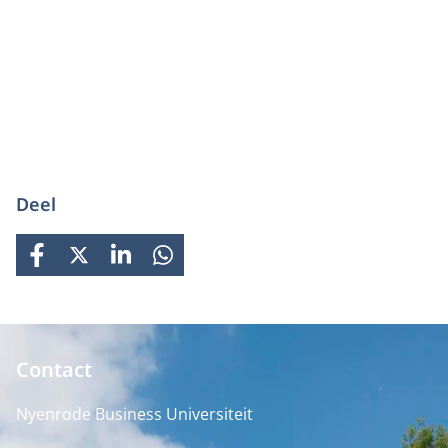
Deel
FACEBOOK
X
LINKEDIN
WHATSAPP
Contact
Nyenrode Business Universiteit