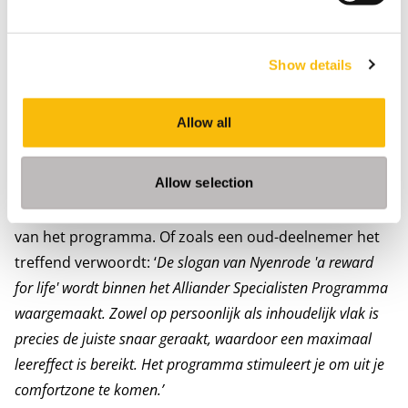
gezichten van andere afdelingen kenden. Daardoor is
er een versnelling in samenwerking. Het programma
sluit goed aan bij de visie van Alliander om meer met
Show details
elkaar samen te werken, over de grenzen van
afdelingen heen. Ook komen ze met goede
Allow all
verbeterideeën.’ Deelnemers waarderen dat het
programma focust op zowel persoonlijke als
Allow selection
inhoudelijk ontwikkeling. Velen zien persoonlijke
ontwikkeling als een belangrijk én langdurig resultaat
van het programma. Of zoals een oud-deelnemer het
treffend verwoordt: ‘
De slogan van Nyenrode 'a reward
for life' wordt binnen het Alliander Specialisten Programma
waargemaakt. Zowel op persoonlijk als inhoudelijk vlak is
precies de juiste snaar geraakt, waardoor een maximaal
leereffect is bereikt.
Het programma stimuleert je om uit je
comfortzone te komen.’