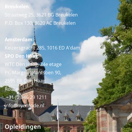
Breukelen
:
Straatweg 25, 3621 BG Breukelen
P.O. Box 130, 3620 AC Breukelen
Amsterdam:
Keizersgracht 285, 1016 ED A'dam
SPO Den Haag
:
WTC Den Haag, 24e etage
Pr. Margrietplantsoen 90,
2595 BR Den Haag
Route
+31 (0)346 29 1211
info@nyenrode.nl
Opleidingen