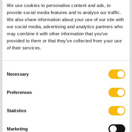
de visie achter de ontwikkeling en opzet van het
We use cookies to personalise content and ads, to
specialistenprogramma. ‘Co-creatie van het
provide social media features and to analyse our traffic.
programma vergroot ook de vertaling naar de praktijk.
We also share information about your use of our site with
Deelnemers maken met leidinggevenden tijdens en na
our social media, advertising and analytics partners who
may combine it with other information that you’ve
het volgen van programma ontwikkelafspraken. Ze
provided to them or that they’ve collected from your use
bedenken hoe ze deze kunnen terugvinden in hun
of their services.
werk.’ Guldie vult aan: ‘Vooraf hebben we interviews
gehouden met de doelgroep om te kijken waar de
ontwikkelbehoeftes zaten. Anders hadden we
Consent
Necessary
Selection
waarschijnlijk minder scherp gekregen dat veel
specialisten het lastig vinden om op hogere niveaus
Preferences
binnen de organisatie te acteren.’
Betere samenwerking
Guldie geeft een voorbeeld over de positieve
Statistics
resultaten: ‘Deelnemers bleken veel efficiënter in
projecten te zijn, alleen al doordat ze de namen en
Marketing