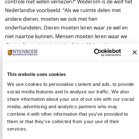
controle niet willen verliezen?” Wederom is de wolf het
Nederlandse voorbeeld. “Als we ruimte delen met
andere dieren, moeten we ook met hen
onderhandelen. Dieren moeten leren waar ze wel en
niet naartoe kunnen. Mensen moeten leren waar we
dieren dan met rust moeten laten. Het gaat om
onderhandelen over ruimte. Maar mensen vinden dat
er in Europa geen ruimte is.”
“We zíjn de natuur”
This website uses cookies
De routebordjes in bossen in Nederland zijn
We use cookies to personalise content and ads, to provide
communicatiemiddelen zodat ruiters, wandelaars en
social media features and to analyse our traffic. We also
mountainbikers elkaar niet tegenkomen. “Dit kan ook
share information about your use of our site with our social
met wolven. Zie hekken als communicatiemiddelen en
media, advertising and analytics partners who may
geef elkaar de ruimte.” We zíjn de natuur volgens
combine it with other information that you’ve provided to
them or that they’ve collected from your use of their
Drenthen. We staan er midden in. Daarom moeten we
services.
meer over elkaar leren. De morele vraag van Drenthen