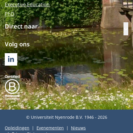
Executive Education
PhD
Direct naar
Op
Volg ons
LINKEDIN
© Universiteit Nyenrode B.V. 1946 - 2026
Opleidingen
Evenementen
Nieuws