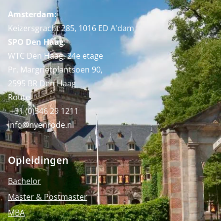
Amsterdam:
Keizersgracht 285, 1016 ED A'dam
SPO Den Haag
:
WTC Den Haag, 24e etage
Pr. Margrietplantsoen 90,
2595 BR Den Haag
Route
+31 (0)346 29 1211
info@nyenrode.nl
Opleidingen
Bachelor
Master & Postmaster
MBA