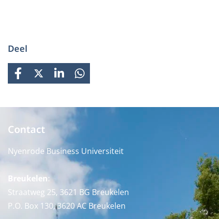
Deel
FACEBOOK
X
LINKEDIN
WHATSAPP
Contact
Nyenrode Business Universiteit
Breukelen
:
Straatweg 25, 3621 BG Breukelen
P.O. Box 130, 3620 AC Breukelen