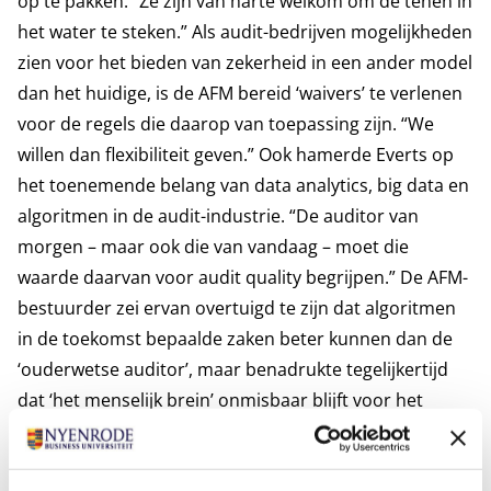
op te pakken. “Ze zijn van harte welkom om de tenen in
het water te steken.” Als audit-bedrijven mogelijkheden
zien voor het bieden van zekerheid in een ander model
dan het huidige, is de AFM bereid ‘waivers’ te verlenen
voor de regels die daarop van toepassing zijn. “We
willen dan flexibiliteit geven.” Ook hamerde Everts op
het toenemende belang van data analytics, big data en
algoritmen in de audit-industrie. “De auditor van
morgen – maar ook die van vandaag – moet die
waarde daarvan voor audit quality begrijpen.” De AFM-
bestuurder zei ervan overtuigd te zijn dat algoritmen
in de toekomst bepaalde zaken beter kunnen dan de
‘ouderwetse auditor’, maar benadrukte tegelijkertijd
dat ‘het menselijk brein’ onmisbaar blijft voor het
interpreteren van de informatie. “Data alléén zegt
niets.”