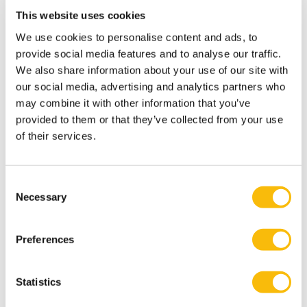
Foundation for Auditing Research-onderzoek
This website uses cookies
De conferentie bestond uit diverse plenaire sessies
We use cookies to personalise content and ads, to
over de toekomst van de audit-industrie. Onder de
provide social media features and to analyse our traffic.
gerenommeerde internationale sprekers op het
We also share information about your use of our site with
congres waren Mark DeFond (University of Southern
our social media, advertising and analytics partners who
California) en W. Robert Knechel (directeur van het
may combine it with other information that you’ve
International Accounting and Auditing Center,
provided to them or that they’ve collected from your use
Warrington College of Business at University of
of their services.
Florida). Ook werden een viertal onderzoeken
gepresenteerd die FAR onder handen heeft, onder
Consent
meer naar professional scepticism, en de rol van
Necessary
Selection
persoonlijkheid en teamwork. Andere onderwerpen
die in Breukelen de revue passeerden waren
Preferences
controversies binnen de audit-industrie en de visies op
veranderingen in de sector. Verschillende sprekers en
Statistics
bezoekers deden nadrukkelijk een beroep op de