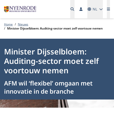
Talen
NL
Me
Home
Nieuws
Minister Dijsselbloem: Auditing-sector moet zelf voortouw nemen
Minister Dijsselbloem:
Auditing-sector moet zelf
voortouw nemen
AFM wil ‘flexibel’ omgaan met
innovatie in de branche