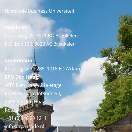
Nyenrode Business Universiteit
Breukelen
:
Straatweg 25, 3621 BG Breukelen
P.O. Box 130, 3620 AC Breukelen
Amsterdam:
Keizersgracht 285, 1016 ED A'dam
SPO Den Haag
:
WTC Den Haag, 24e etage
Pr. Margrietplantsoen 90,
2595 BR Den Haag
Route
+31 (0)346 29 1211
info@nyenrode.nl