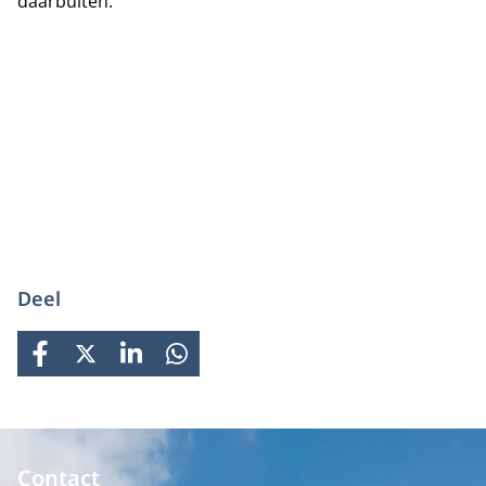
daarbuiten.
Deel
FACEBOOK
X
LINKEDIN
WHATSAPP
Contact