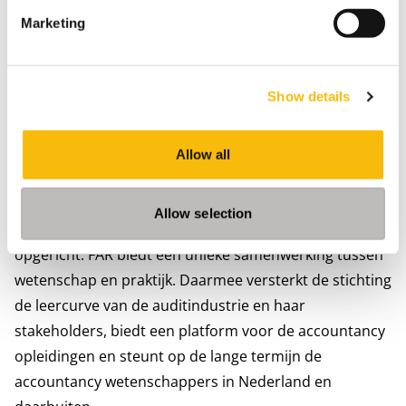
Foundation of Auditing Research (FAR) om bepaalde
Marketing
onderwerpen verder te onderzoeken. Op uitnodiging
van de FAR zegde Gerben Everts toe deel te willen
nemen aan een ‘denktank’ van de FAR met daarin
Show details
topacademici en mensen uit de praktijk om de kern
van de problemen in de sector én de te volgen weg in
de toekomst nader te bepalen.
Allow all
Over FAR
De Nederlandse stichting Foundation for Auditing
Allow selection
Research (FAR) is op 20 oktober 2015 in Amsterdam
opgericht. FAR biedt een unieke samenwerking tussen
wetenschap en praktijk. Daarmee versterkt de stichting
de leercurve van de auditindustrie en haar
stakeholders, biedt een platform voor de accountancy
opleidingen en steunt op de lange termijn de
accountancy wetenschappers in Nederland en