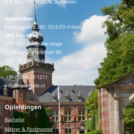
P.O. Box 130, 3620 AC Breukelen
Amsterdam:
Keizersgracht 285, 1016 ED A'dam
SPO Den Haag
:
WTC Den Haag, 24e etage
Pr. Margrietplantsoen 90,
2595 BR Den Haag
Route
+31 (0)346 29 1211
info@nyenrode.nl
Opleidingen
Bachelor
Master & Postmaster