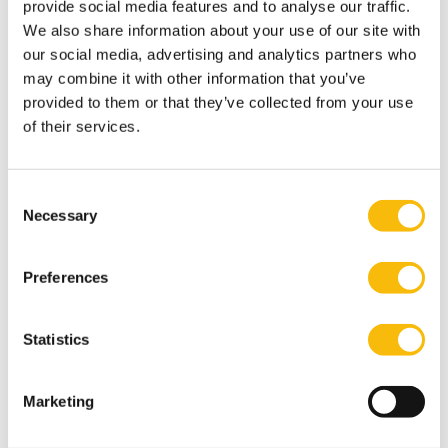
provide social media features and to analyse our traffic.
elkaar blijven stimuleren in hun ontwikkeling. 'In de
We also share information about your use of our site with
complexiteit van het sport ecosysteem zullen nieuwe
our social media, advertising and analytics partners who
vormen van integrale samenwerking tussen
may combine it with other information that you’ve
verschillende specialisten nodig zijn. Dit vraagt om een
provided to them or that they’ve collected from your use
of their services.
nieuw soort leiderschap. Met de gedurende het
programma aangereikte kennis en methodieken kan
de deelnemer zich hierin professioneel blijven
Consent
ontwikkelen. Hij of zij wordt in staat gesteld een
Necessary
Selection
positieve bijdrage te leveren aan de (olympische)
sport- en vitaliteitsambities van Nederland. Ik heb voor
Preferences
ogen dat er over een aantal jaren een nieuwe
community van gediplomeerde sportbestuurders is
Statistics
ontstaan die een leidend voorbeeld in Europa en
misschien wel in de rest van de wereld is,' aldus Bartel
Marketing
Berkhout.
Het
NextGen Sports Leaders Program
start woensdag