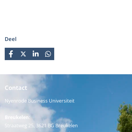
Deel
FACEBOOK
X
LINKEDIN
WHATSAPP
Contact
Nyenrode Business Universiteit
Breukelen
:
Straatweg 25, 3621 BG Breukelen