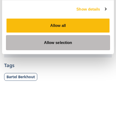
20 juni.
Show details
Het
NextGen Sports Leaders Program
is door
Allow all
Nyenrode Business Universiteit in samenwerking
met NOC*NSF ontwikkeld als antwoord op de
veranderende behoeften ten aanzien van
Allow selection
sportbestuur en -leiderschap.
Tags
Bartel Berkhout