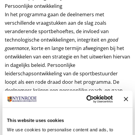
Persoonlijke ontwikkeling
In het programma gaan de deelnemers met
verschillende vraagstukken aan de slag zoals
veranderende sportbehoeftes, de invloed van
technologische ontwikkelingen, integriteit en
good
governance
, korte en lange termijn afwegingen bij het
ontwikkelen van een strategie en het uitwerken hiervan
in dagelijks beleid. Persoonlijke
leiderschapsontwikkeling van de sportbestuurder
loopt als een rode draad door het programma. De
deelnemers krijgen een persoonlijke coach, en gaan
samen met een mede-deelnemer aan de slag met een
zelf ingebrachte praktijkcasus.
Nieuwe community
This website uses cookies
Het is de bedoeling dat na het programma de
We use cookies to personalise content and ads, to
deelnemers contact met elkaar blijven houden en