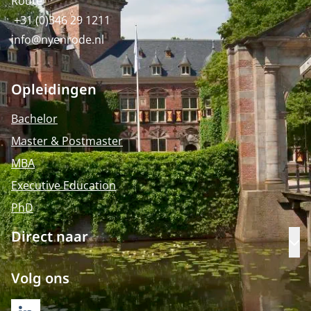
Route
+31 (0)346 29 1211
info@nyenrode.nl
Opleidingen
Bachelor
Master & Postmaster
MBA
Executive Education
PhD
Direct naar
Op
Volg ons