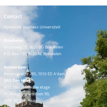
Contact
Nyenrode Business Universiteit
Breukelen
:
Straatweg 25, 3621 BG Breukelen
P.O. Box 130, 3620 AC Breukelen
Amsterdam:
Keizersgracht 285, 1016 ED A'dam
SPO Den Haag
:
WTC Den Haag, 24e etage
Pr. Margrietplantsoen 90,
2595 BR Den Haag