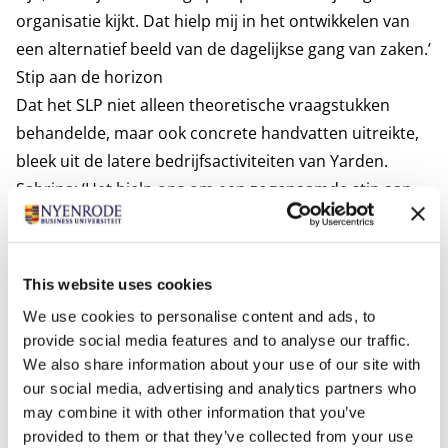
organisatie kijkt. Dat hielp mij in het ontwikkelen van
een alternatief beeld van de dagelijkse gang van zaken.’
Stip aan de horizon
Dat het SLP niet alleen theoretische vraagstukken
behandelde, maar ook concrete handvatten uitreikte,
bleek uit de latere bedrijfsactiviteiten van Yarden.
Sabrina: ‘Het hielp ons om een zogenaamde stip aan
de horizon te zetten. Om een voorbeeld te geven – ik
ben verantwoordelijk voor de panden waarin onze
crematoria zijn gehuisvest. Dankzij de ervaringen
This website uses cookies
tijdens SLP rondom scenarioplanning hebben we
We use cookies to personalise content and ads, to
effectief kunnen bepalen wat we doen met een
provide social media features and to analyse our traffic.
overschot aan vierkante meters in deze gebouwen. We
We also share information about your use of our site with
weten die ruimte nu multifunctioneel in te zetten.’
our social media, advertising and analytics partners who
Sparren met gelijkgestemden
may combine it with other information that you’ve
provided to them or that they’ve collected from your use
Wat haar eveneens in positieve zin is bijgebleven, is het