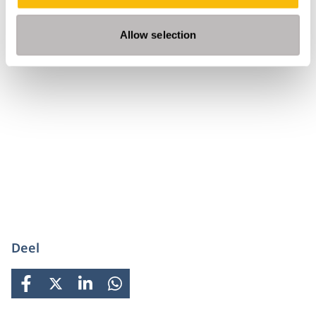
complimenten te horen. Wat dat betreft is het
programma bijzonder waardevol gebleken voor mij
Allow selection
persoonlijk en voor mijn organisatie.’
Deel
FACEBOOK
X
LINKEDIN
WHATSAPP