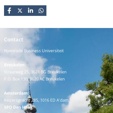
FACEBOOK
X
LINKEDIN
WHATSAPP
Contact
Nyenrode Business Universiteit
Breukelen
:
Straatweg 25, 3621 BG Breukelen
P.O. Box 130, 3620 AC Breukelen
Amsterdam:
Keizersgracht 285, 1016 ED A'dam
SPO Den Haag
: