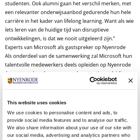
studenten. Ook alumni gaan het verschil merken, met
een relevanter onderwijsaanbod gedurende hun hele
carrière in het kader van lifelong learning. Want als wie
íets leren van de huidige tijd van disruptieve
ontwikkelingen, is dat we nooit uitgeleerd zijn.”
Experts van Microsoft als gastspreker op Nyenrode
Als onderdeel van de samenwerking zal Microsoft hun
talentvolle medewerkers deels opleiden op Nyenrode
én gastsprekers leveren voor de executive opleidingen
die gericht zijn op digitale transformatie en ICT. Deze
experts zullen deelnemers inzicht geven in de laatste
ontwikkelingen in de industrie en hen voorbereiden op
This website uses cookies
de toekomst van werk.
We use cookies to personalise content and ads, to
Data driven student experience
provide social media features and to analyse our traffic.
“We zijn vereerd om onze expertise te delen op
We also share information about your use of our site with
Nyenrode en zo onderdeel te zijn van dit historische
our social media, advertising and analytics partners who