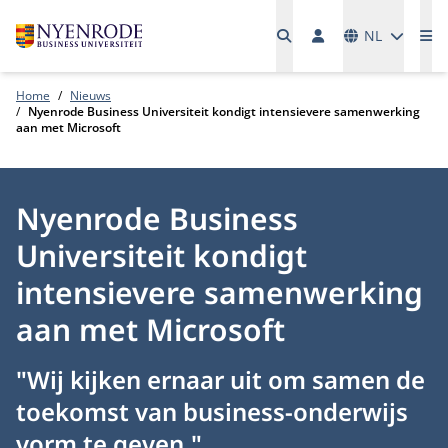
Talen
NL
Me
Home
Nieuws
Nyenrode Business Universiteit kondigt intensievere samenwerking
aan met Microsoft
Nyenrode Business
Universiteit kondigt
intensievere samenwerking
aan met Microsoft
"Wij kijken ernaar uit om samen de
toekomst van business-onderwijs
vorm te geven."