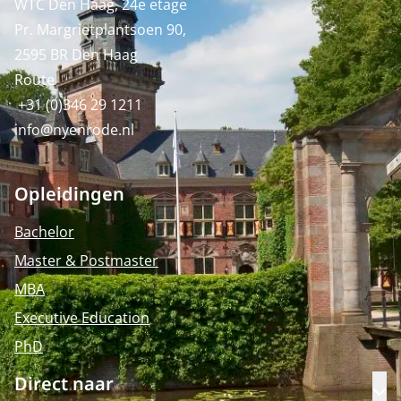
WTC Den Haag, 24e etage
Pr. Margrietplantsoen 90,
2595 BR Den Haag
Route
+31 (0)346 29 1211
info@nyenrode.nl
Opleidingen
Bachelor
Master & Postmaster
MBA
Executive Education
PhD
Direct naar