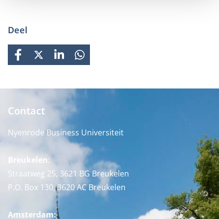
Deel
FACEBOOK
X
LINKEDIN
WHATSAPP
Contact
Nyenrode Business Universiteit
Breukelen
:
Straatweg 25, 3621 BG Breukelen
P.O. Box 130, 3620 AC Breukelen
Amsterdam: