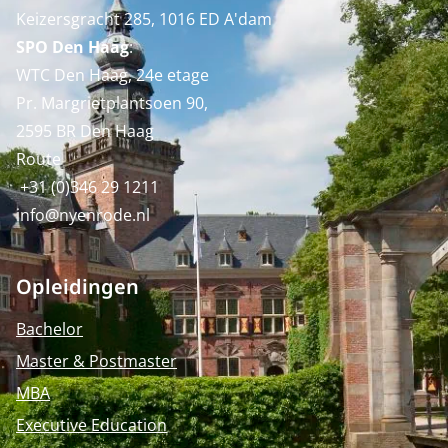
Keizersgracht 285, 1016 ED A'dam
SPO Den Haag
:
WTC Den Haag, 24e etage
Pr. Margrietplantsoen 90,
2595 BR Den Haag
Route
+31 (0)346 29 1211
info@nyenrode.nl
Opleidingen
Bachelor
Master & Postmaster
MBA
Executive Education