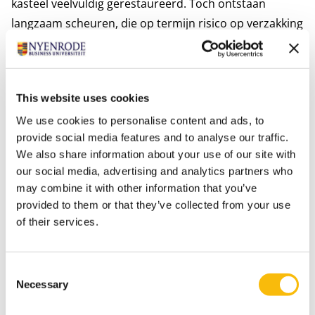
kasteel veelvuldig gerestaureerd. Toch ontstaan
langzaam scheuren, die op termijn risico op verzakking
kunnen vormen. Het College van Bestuur van
Nyenrode en de verenigde alumni maken zich hard
voor het behoud van landgoed en het kasteel in
This website uses cookies
Breukelen. De kosten hiervoor worden geschat op 13,2
miljoen Euro. Een deel van deze kosten worden
We use cookies to personalise content and ads, to
provide social media features and to analyse our traffic.
gedragen uit externe vermogensfondsen die behoud
We also share information about your use of our site with
van erfgoed ondersteunen en alumni van
our social media, advertising and analytics partners who
Nyenrode. Daaraan zal de opbrengst van de verhuur
may combine it with other information that you’ve
een steentje bijdragen.
provided to them or that they’ve collected from your use
Heb je interesse? Klik
hier
voor meer informatie of om
of their services.
je aan te melden.
Consent
Necessary
Selection