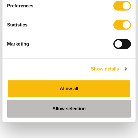
Preferences
Statistics
Video: met dank aan
Cor van Vulpen
.
Tags
Marketing
Community
Kasteel en Landgoed
Show details
Stichting Nyenrode Fonds
Allow all
Allow selection