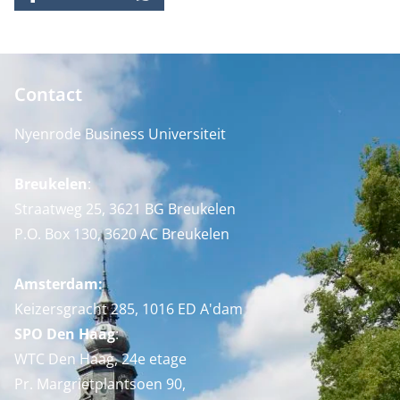
FACEBOOK
X
LINKEDIN
WHATSAPP
Contact
Nyenrode Business Universiteit
Breukelen
:
Straatweg 25, 3621 BG Breukelen
P.O. Box 130, 3620 AC Breukelen
Amsterdam:
Keizersgracht 285, 1016 ED A'dam
SPO Den Haag
:
WTC Den Haag, 24e etage
Pr. Margrietplantsoen 90,