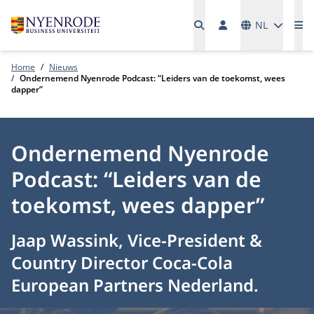
Talen
NL
Me
Home
Nieuws
Ondernemend Nyenrode Podcast: “Leiders van de toekomst, wees
dapper”
Ondernemend Nyenrode
Podcast: “Leiders van de
toekomst, wees dapper”
Jaap Wassink, Vice-President &
Country Director Coca-Cola
European Partners Nederland.