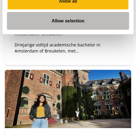
Allow all
Startdatum:
Medio augustus 2026
Taal:
Engels
Allow selection
Locatie:
Amsterdam
Breukelen
Driejarige voltijd academische bachelor in
Amsterdam of Breukelen, met
leiderschapsontwikkeling, internationale
uitwisseling en bedrijfsprojecten.