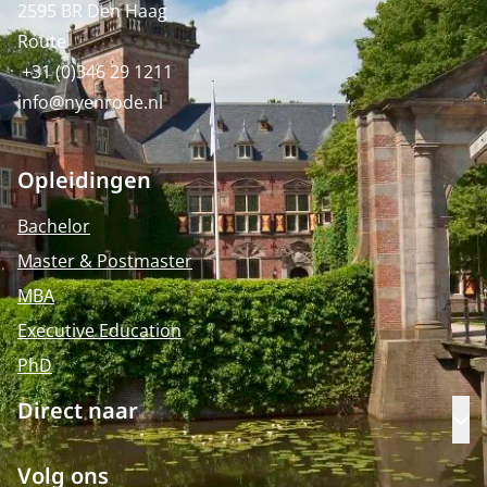
2595 BR Den Haag
Route
+31 (0)346 29 1211
info@nyenrode.nl
Opleidingen
Bachelor
Master & Postmaster
MBA
Executive Education
PhD
Direct naar
Op
Volg ons