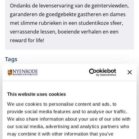
Ondanks de levenservaring van de geïnterviewden,
garanderen de goedgebekte gastheren en dames
met slimme rubrieken in een studentikoze sfeer,
verrassende lessen, boeiende verhalen en een
reward for life!
Tags
Bachelor of Science in Business Administration
Master of Science in Management (voltijd)
This website uses cookies
Nyenrode Business Universiteit
We use cookies to personalise content and ads, to
Ondernemend Nyenrode Podcast
Studentenleven
provide social media features and to analyse our traffic.
We also share information about your use of our site with
our social media, advertising and analytics partners who
may combine it with other information that you’ve