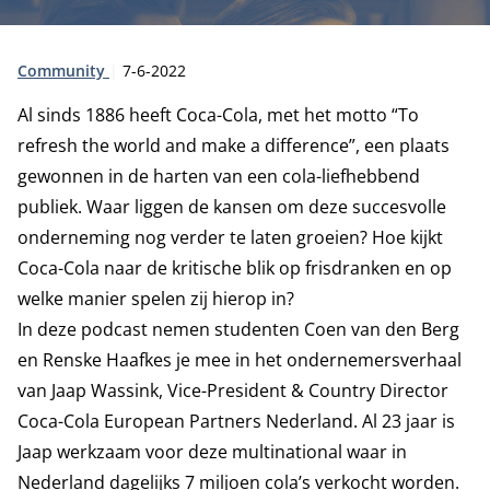
Type:
Publicatiedatum:
Community
7-6-2022
Al sinds 1886 heeft Coca-Cola, met het motto “To
refresh the world and make a difference”, een plaats
gewonnen in de harten van een cola-liefhebbend
publiek. Waar liggen de kansen om deze succesvolle
onderneming nog verder te laten groeien? Hoe kijkt
Coca-Cola naar de kritische blik op frisdranken en op
welke manier spelen zij hierop in?
In deze podcast nemen studenten Coen van den Berg
en Renske Haafkes je mee in het ondernemersverhaal
van Jaap Wassink, Vice-President & Country Director
Coca-Cola European Partners Nederland. Al 23 jaar is
Jaap werkzaam voor deze multinational waar in
Nederland dagelijks 7 miljoen cola’s verkocht worden.