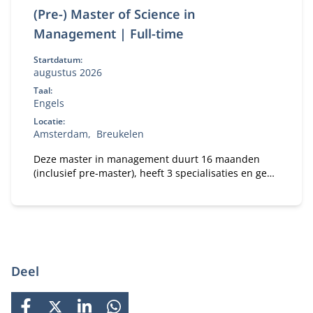
(Pre-) Master of Science in
Management | Full-time
Startdatum:
augustus 2026
Taal:
Engels
Locatie:
Amsterdam
Breukelen
Deze master in management duurt 16 maanden
(inclusief pre-master), heeft 3 specialisaties en geeft
jou de beste kansen op de wereldwijde
arbeidsmarkt.
Deel