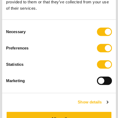
provided to them or that they’ve collected from your use
of their services.
Consent
Gerelateerde opleidingen
Necessary
Selection
Preferences
Statistics
Marketing
Bachelor of Science in Business
Show details
Administration