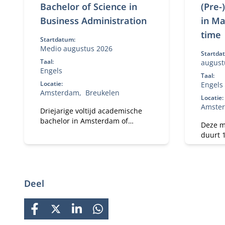
Bachelor of Science in
(Pre-
Business Administration
in Ma
time
Startdatum:
Medio augustus 2026
Startda
Taal:
august
Engels
Taal:
Locatie:
Engels
Amsterdam
Breukelen
Locatie:
Amste
Driejarige voltijd academische
bachelor in Amsterdam of
Deze m
Breukelen, met
duurt 
leiderschapsontwikkeling,
master)
internationale uitwisseling en
geeft 
bedrijfsprojecten.
wereld
Deel
FACEBOOK
X
LINKEDIN
WHATSAPP