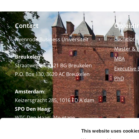
Contact
Opleidi
Bachelor
Nyenrode Business Universiteit
Master & 
Breukelen
:
MBA
Straatweg 25, 3621 BG Breukelen
Executive 
P.O. Box 130, 3620 AC Breukelen
PhD
Amsterdam:
Keizersgracht 285, 1016 ED A'dam
SPO Den Haag
:
WTC Den Haag, 24e etage
Pr. Margrietplantsoen 90,
This website uses cookie
2595 BR Den Haag