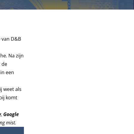
O van D&B
he. Na zijn
t de
 in een
j weet als
bij komt
y
,
Google
ng mist.