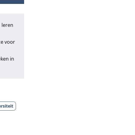
 leren
ze voor
ken in
rsiteit