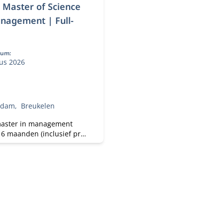
) Master of Science
nagement | Full-
tum:
us 2026
rdam
Breukelen
aster in management
16 maanden (inclusief pre-
, heeft 3 specialisaties en
jou de beste kansen op de
wijde arbeidsmarkt.