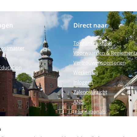
ngen
Direct naar
Toegankelijkheid
Postmaster
Voorwaarden & Reglement
Vertrouwenspersonen
Education
Werken bij
Inloggen
Zalenoverzicht
ANBI
Internationals
Perspagina
s
Nyenrode Webshop