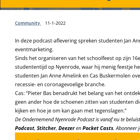
Type:
Publicatiedatum:
Community
11-1-2022
In deze podcast-aflevering spreken studenten Jan A
eventmarketing.
Sinds het organiseren van het schoolfeest op zijn 16
studententijd op Nyenrode, waar hij menig feestje hee
studenten Jan Anne Amelink en Cas Buskermolen over 
recessie- en coronagevoelige branche.
Cas: “Pieter Bas benadrukt het belang van het ontdek
geen ander hoe de schoenen zitten van studenten die 
kijken en hoe je om kan gaan met tegenslagen.”
De Ondernemend Nyenrode Podcast is vanaf nu te beluis
Podcast
,
Stitcher
,
Deezer
en
Pocket Casts
. Abonneer j