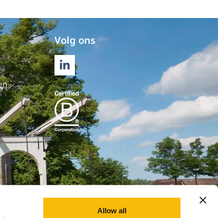
Volg ons
LINKEDIN
en
Allow all