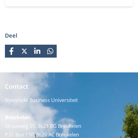
arbeidsmarkt.
Deel
FACEBOOK
X
LINKEDIN
WHATSAPP
Contact
Nyenrode Business Universiteit
Breukelen
:
Straatweg 25, 3621 BG Breukelen
P.O. Box 130, 3620 AC Breukelen