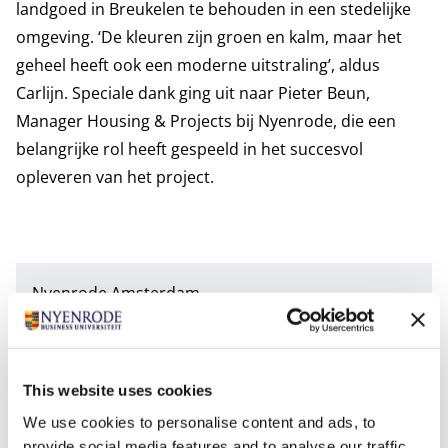
landgoed in Breukelen te behouden in een stedelijke
omgeving. ‘De kleuren zijn groen en kalm, maar het
geheel heeft ook een moderne uitstraling’, aldus
Carlijn. Speciale dank ging uit naar Pieter Beun,
Manager Housing & Projects bij Nyenrode, die een
belangrijke rol heeft gespeeld in het succesvol
opleveren van het project.
Nyenrode Amsterdam
Wil je studeren in hartje Amsterdam en heb jij de
ambitie om een leidende rol te spelen in het
bedrijfsleven van morgen? Bekijk de programma’s
This website uses cookies
Master in Management
en
Fulltime MBA
van
We use cookies to personalise content and ads, to
Nyenrode, die worden aangeboden op de
provide social media features and to analyse our traffic.