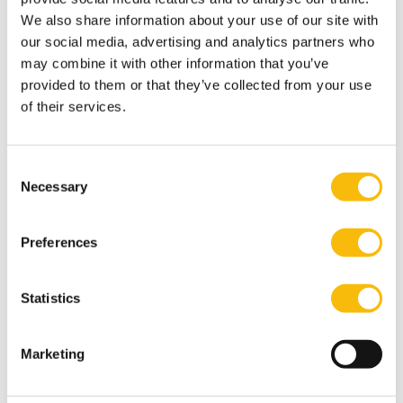
Keizersgracht in de Vijf Keizers.
We also share information about your use of our site with
our social media, advertising and analytics partners who
Tags
may combine it with other information that you’ve
provided to them or that they’ve collected from your use
Amsterdam
of their services.
Master of Science in Management (voltijd)
Consent
Necessary
Selection
Preferences
Statistics
Gerelateerde opleidingen
Marketing