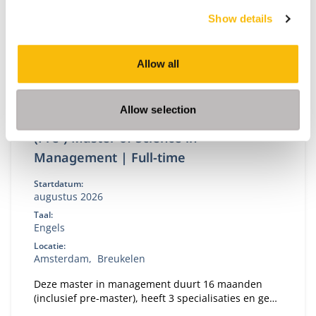
Show details
Allow all
Allow selection
(Pre-) Master of Science in
Management | Full-time
Startdatum:
augustus 2026
Taal:
Engels
Locatie:
Amsterdam
Breukelen
Deze master in management duurt 16 maanden
(inclusief pre-master), heeft 3 specialisaties en geeft
jou de beste kansen op de wereldwijde