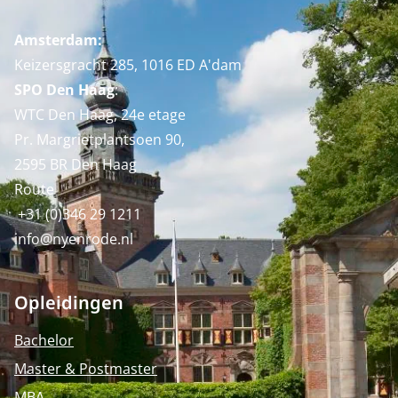
Amsterdam:
Keizersgracht 285, 1016 ED A'dam
SPO Den Haag
:
WTC Den Haag, 24e etage
Pr. Margrietplantsoen 90,
2595 BR Den Haag
Route
+31 (0)346 29 1211
info@nyenrode.nl
Opleidingen
Bachelor
Master & Postmaster
MBA