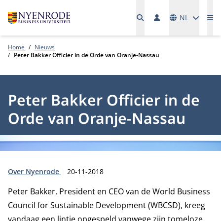
Talen
NL
Me
Home
Nieuws
Peter Bakker Officier in de Orde van Oranje-Nassau
Peter Bakker Officier in de
Orde van Oranje-Nassau
Type:
Publicatiedatum:
Over Nyenrode
20-11-2018
Peter Bakker, President en CEO van de World Business
Council for Sustainable Development (WBCSD), kreeg
vandaag een lintje opgespeld vanwege zijn tomeloze