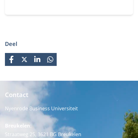
Deel
FACEBOOK
X
LINKEDIN
WHATSAPP
Contact
Nyenrode Business Universiteit
Breukelen
:
Straatweg 25, 3621 BG Breukelen