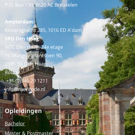
P.O. Box 130, 3620 AC Breukelen
Amsterdam:
Keizersgracht 285, 1016 ED A'dam
SPO Den Haag
:
WTC Den Haag, 24e etage
Pr. Margrietplantsoen 90,
2595 BR Den Haag
Route
+31 (0)346 29 1211
info@nyenrode.nl
Opleidingen
Bachelor
Master & Postmaster