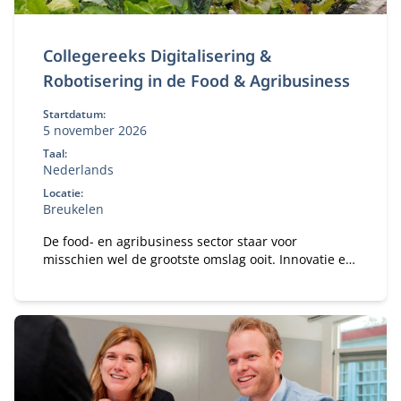
Collegereeks Digitalisering &
Robotisering in de Food & Agribusiness
Startdatum:
5 november 2026
Taal:
Nederlands
Locatie:
Breukelen
De food- en agribusiness sector staar voor
misschien wel de grootste omslag ooit. Innovatie en
digitalisering zijn niet langer een luxe, maar dé
noodzakelijke motor voor duurzame groei,
concurrentiekracht en toekomstbestendigheid.