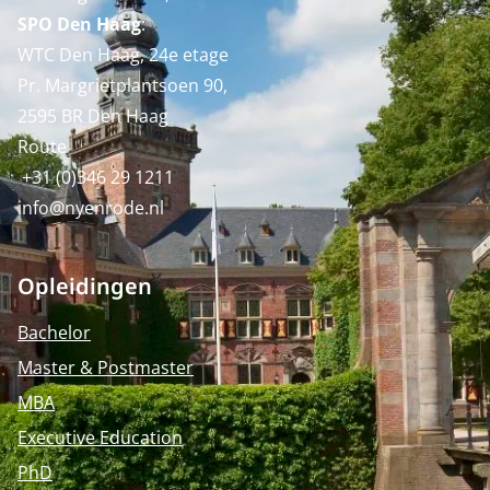
SPO Den Haag
:
WTC Den Haag, 24e etage
Pr. Margrietplantsoen 90,
2595 BR Den Haag
Route
+31 (0)346 29 1211
info@nyenrode.nl
Opleidingen
Bachelor
Master & Postmaster
MBA
Executive Education
PhD