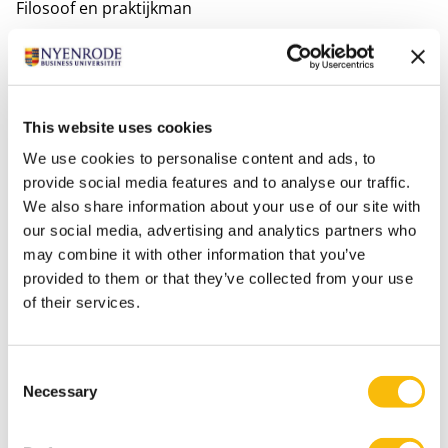
Filosoof en praktijkman
‘Dit is dus wezenlijk anders dan het brainstormen
waarbij je oeverloos scenario’s produceert. Dat doet
geen recht aan de complexiteit van probleemsituaties.’
Het tekent Dorst, die behalve industrieel ontwerp aan
This website uses cookies
de TU Delft ook filosofie aan de Erasmus Universiteit
We use cookies to personalise content and ads, to
studeerde. ‘Maar’, tekent hij daarbij aan, ‘reflectie staat
provide social media features and to analyse our traffic.
bij mij in dienst van de ontwikkeling van praktische
We also share information about your use of our site with
methodiek. In Australië heb ik mijn model kunnen
our social media, advertising and analytics partners who
may combine it with other information that you’ve
testen met zo’n 140 projecten in
real life
. Ook in
provided to them or that they’ve collected from your use
Nederland ontdekt men de methode nu. Zo heeft
of their services.
Rijkswaterstaat de bouw van een tunnel op de A9
durven
framen
als de opzet van een tijdelijke economie.
Dat bood ineens een venster op mogelijkheden in de
Consent
Necessary
Selection
samenwerking met het werkgebied de Bijlmer. Het zijn
kansen die anders over het hoofd worden gezien.’