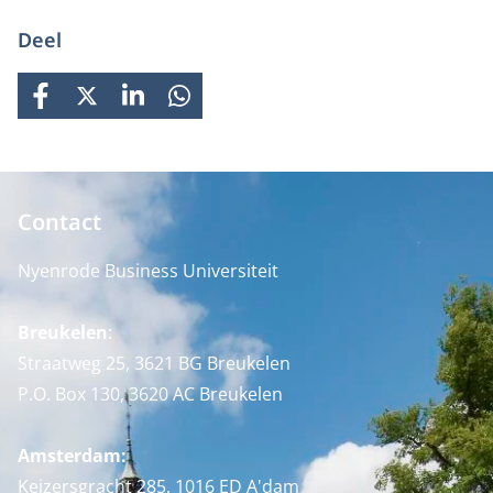
Deel
FACEBOOK
X
LINKEDIN
WHATSAPP
Contact
Nyenrode Business Universiteit
Breukelen
:
Straatweg 25, 3621 BG Breukelen
P.O. Box 130, 3620 AC Breukelen
Amsterdam:
Keizersgracht 285, 1016 ED A'dam