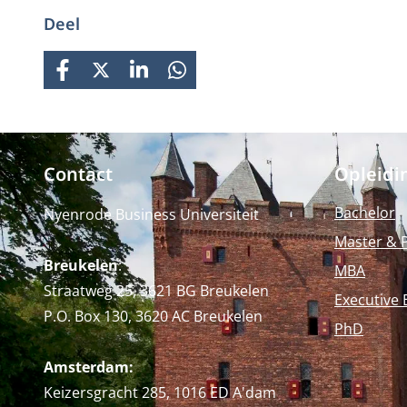
Deel
FACEBOOK
X
LINKEDIN
WHATSAPP
Contact
Opleidi
Bachelor
Nyenrode Business Universiteit
Master & 
Breukelen
:
MBA
Straatweg 25, 3621 BG Breukelen
Executive 
P.O. Box 130, 3620 AC Breukelen
PhD
Amsterdam:
Keizersgracht 285, 1016 ED A'dam