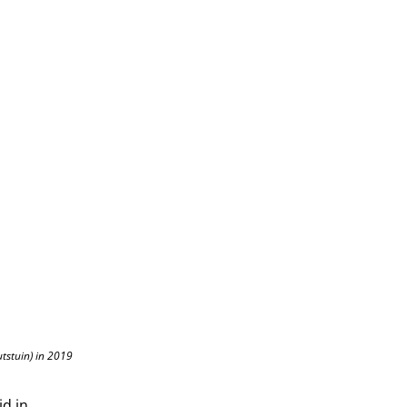
tstuin) in 2019
jd in