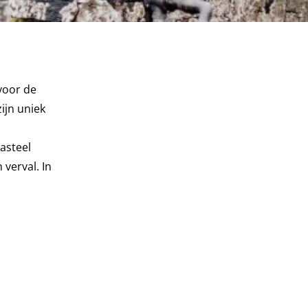
voor de
ijn uniek
asteel
verval. In