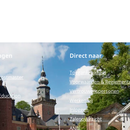
ngen
Direct naar
Toegankelijkheid
Postmaster
Voorwaarden & Reglement
Vertrouwenspersonen
Education
Werken bij
Inloggen
Zalenoverzicht
ANBI