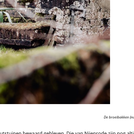
De broeibakken (nu
tstuinen bewaard gebleven. Die van Nijenrode zijn nog alti