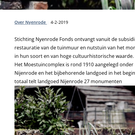
Type:
Publicatiedatum:
Over Nyenrode
4-2-2019
Stichting Nyenrode Fonds ontvangt vanuit de
subsidi
restauratie van de tuinmuur en nutstuin van het m
in hun soort en van hoge cultuurhistorische waarde.
Het Moestuincomplex is rond 1910 aangelegd onder ka
Nijenrode en het bijbehorende landgoed in het begin v
totaal telt landgoed Nijenrode 27 monumenten