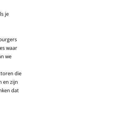
s je
 burgers
ies waar
an we
toren die
 en zijn
nken dat