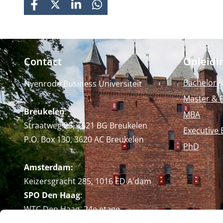
FACEBOOK
X
LINKEDIN
WHATSAPP
Contact
Opleidi
Bachelor
Nyenrode Business Universiteit
Master & 
Breukelen
:
MBA
Straatweg 25, 3621 BG Breukelen
Executive 
P.O. Box 130, 3620 AC Breukelen
PhD
Amsterdam:
Keizersgracht 285, 1016 ED A'dam
SPO Den Haag
:
WTC Den Haag, 24e etage