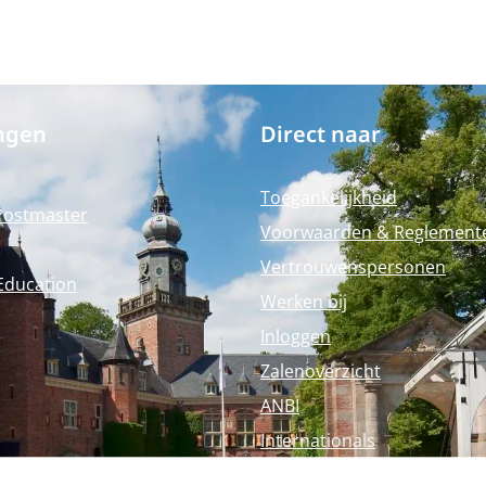
ngen
Direct naar
Toegankelijkheid
Postmaster
Voorwaarden & Reglement
Vertrouwenspersonen
Education
Werken bij
Inloggen
Zalenoverzicht
ANBI
Internationals
Perspagina