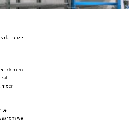
is dat onze
neel denken
 zal
k meer
 te
t waarom we