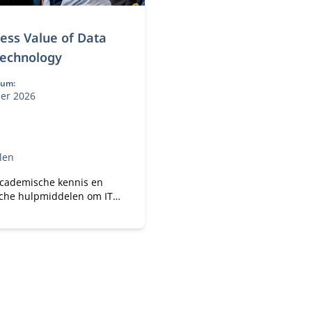
ess Value of Data
Technology
tum:
ber 2026
len
academische kennis en
sche hulpmiddelen om IT
 doelgericht te
seren.