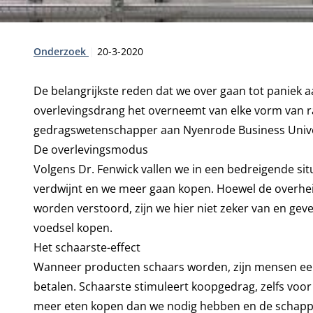
Type:
Publicatiedatum:
Onderzoek
20-3-2020
De belangrijkste reden dat we over gaan tot paniek 
overlevingsdrang het overneemt van elke vorm van rat
gedragswetenschapper aan Nyenrode Business Univers
De overlevingsmodus
Volgens Dr. Fenwick vallen we in een bedreigende sit
verdwijnt en we meer gaan kopen. Hoewel de overheid
worden verstoord, zijn we hier niet zeker van en gev
voedsel kopen.
Het schaarste-effect
Wanneer producten schaars worden, zijn mensen eerd
betalen. Schaarste stimuleert koopgedrag, zelfs voor
meer eten kopen dan we nodig hebben en de schappen 