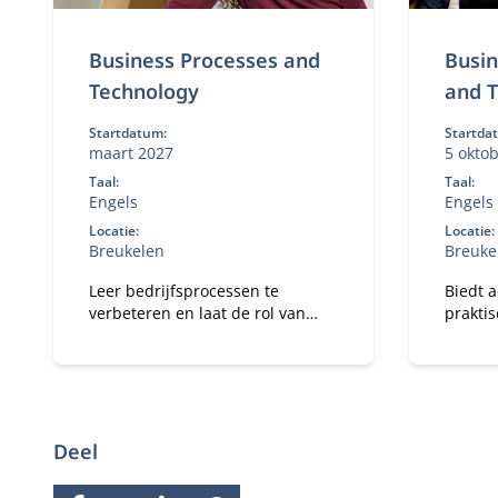
Business Processes and
Busin
Technology
and 
Startdatum:
Startda
maart 2027
5 okto
Taal:
Taal:
Engels
Engels
Locatie:
Locatie:
Breukelen
Breuke
Leer bedrijfsprocessen te
Biedt 
verbeteren en laat de rol van
prakti
technologie daarin zien.
en data
organi
Deel