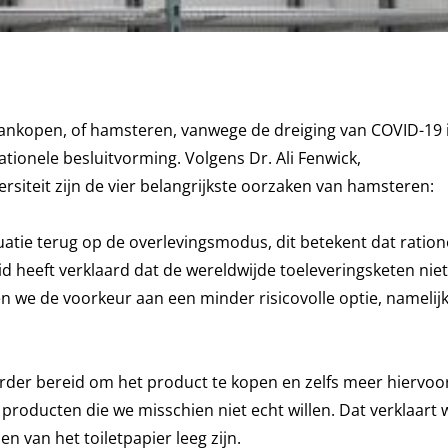
aankopen, of hamsteren, vanwege de dreiging van COVID-19 
ionele besluitvorming. Volgens Dr. Ali Fenwick,
iteit zijn de vier belangrijkste oorzaken van hamsteren:
uatie terug op de overlevingsmodus, dit betekent dat ratio
 heeft verklaard dat de wereldwijde toeleveringsketen niet
en we de voorkeur aan een minder risicovolle optie, namelij
er bereid om het product te kopen en zelfs meer hiervoor
 producten die we misschien niet echt willen. Dat verklaar
van het toiletpapier leeg zijn.