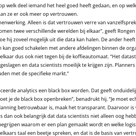
n op welk deel iemand het heel goed heeft gedaan, en op welk
gaan ze er ook meer op vertrouwen.
menwerking. Alleen is dat vertrouwen verre van vanzelfspre
komen twee verschillende werelden bij elkaar”, geeft Rongen
oe hij zoveel mogelijk uit die data kan halen. De ander heeft
 en kan goed schakelen met andere afdelingen binnen de orga
kaar dus ook niet tegen bij de koffieautomaat. “Het datast
eslagen en data scientists moeilijk te krijgen zijn. Planner
ouden met de specifieke markt.”
eerde analytics een black box worden. Dat geeft onduidelij
et je de black box openbreken”, benadrukt hij. “Je moet ec
nning betrouwbaar is, maak het transparant. Daarvoor is 
is dan ook belangrijk dat data scientists niet alleen oog he
begrijpen waarom er een plan gemaakt wordt en welke logis
kaars taal een beetje spreken, en dat is de basis van vert