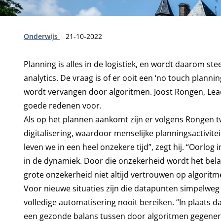
Type:
Publicatiedatum:
Onderwijs
21-10-2022
Planning is alles in de logistiek, en wordt daarom s
analytics. De vraag is of er ooit een ‘no touch plann
wordt vervangen door algoritmen. Joost Rongen, Lead 
goede redenen voor.
Als op het plannen aankomt zijn er volgens Rongen tw
digitalisering, waardoor menselijke planningsactivite
leven we in een heel onzekere tijd”, zegt hij. “Oorlog
in de dynamiek. Door die onzekerheid wordt het bela
grote onzekerheid niet altijd vertrouwen op algoritm
Voor nieuwe situaties zijn die datapunten simpelwe
volledige automatisering nooit bereiken. “In plaats d
een gezonde balans tussen door algoritmen gegeneree