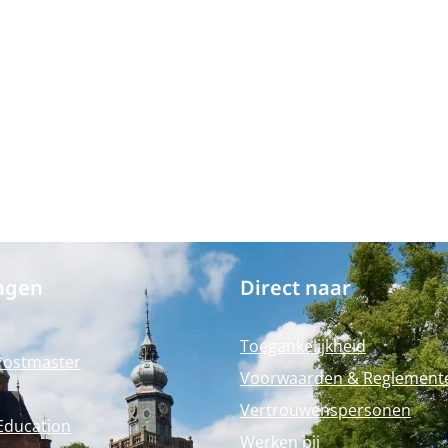
ngen
Direct naar
Toegankelijkheid
Postmaster
Voorwaarden & Reglement
Vertrouwenspersonen
Education
Werken bij