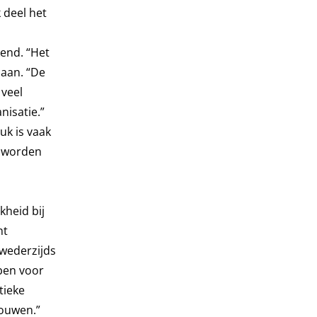
 deel het
kend. “Het
 aan. “De
 veel
nisatie.”
uk is vaak
s worden
kheid bij
ht
wederzijds
bben voor
tieke
rouwen.”