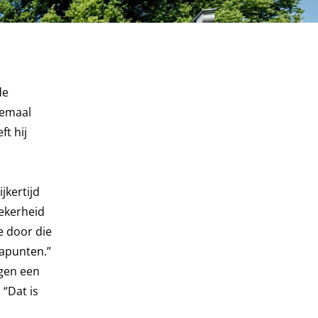
de
lemaal
t hij
jkertijd
zekerheid
e door die
tapunten.”
ngen een
 “Dat is