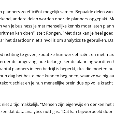
n planners zo efficiënt mogelijk samen. Bepaalde delen van
ekend, andere delen worden door de planners opgepakt. M
n van je business je met menselijke kennis moet laten plan
goritmen kan doen”, stelt Rongen. “Met data kan je heel goe
 het daardoor niet zinvol is om analytics te gebruiken. Da
ed richting te geven, zodat ze hun werk efficiënt en met ma
erder de omgeving, hoe belangrijker de planning wordt en
antal planners in een bedrijf is beperkt, dus die moeten hun
 hun dag het beste mee kunnen beginnen, waar ze weinig a
tekort schiet en je hun menselijke brein dus op volle kracht
iet altijd makkelijk. “Mensen zijn eigenwijs en denken het a
zen dat data analytics nuttig is. “Dat kan bijvoorbeeld door