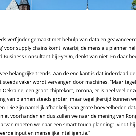
teeds verfijnder gemaakt met behulp van data en geavanceer
ing’ voor supply chains komt, waarbij de mens als planner he
Business Consultant bij EyeOn, denkt van niet. En daar heef
ee belangrijke trends. Aan de ene kant is dat inderdaad de
it steeds vaker wordt vervangen door machines. “Maar tegeli
 in Oekraïne, een groot chiptekort, corona, er is heel veel on
ng van plannen steeds groter, maar tegelijkertijd kunnen w
en. Die zijn namelijk afhankelijk van grote hoeveelheden da
g niet voorhanden en dus zullen we naar de mening van Ro
aarvan moeten we naar een smart touch planning”, vindt hij.
rde input en menselijke intelligentie.”