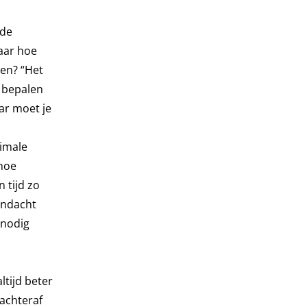
 de
aar hoe
nen? “Het
d bepalen
ar moet je
ximale
 hoe
 tijd zo
andacht
 nodig
ltijd beter
 achteraf