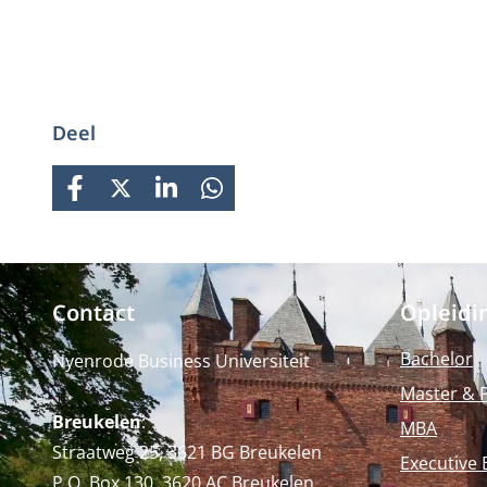
Deel
FACEBOOK
X
LINKEDIN
WHATSAPP
Contact
Opleidi
Bachelor
Nyenrode Business Universiteit
Master & 
Breukelen
:
MBA
Straatweg 25, 3621 BG Breukelen
Executive 
P.O. Box 130, 3620 AC Breukelen