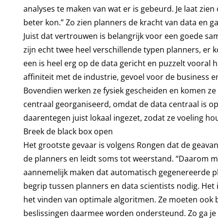
analyses te maken van wat er is gebeurd. Je laat zie
beter kon.” Zo zien planners de kracht van data en 
Juist dat vertrouwen is belangrijk voor een goede sa
zijn echt twee heel verschillende typen planners, er 
een is heel erg op de data gericht en puzzelt vooral h
affiniteit met de industrie, gevoel voor de business
Bovendien werken ze fysiek gescheiden en komen ze el
centraal georganiseerd, omdat de data centraal is opg
daarentegen juist lokaal ingezet, zodat ze voeling h
Breek de black box open
Het grootste gevaar is volgens Rongen dat de geavanc
de planners en leidt soms tot weerstand. “Daarom mo
aannemelijk maken dat automatisch gegenereerde pla
begrip tussen planners en data scientists nodig. Het 
het vinden van optimale algoritmen. Ze moeten ook 
beslissingen daarmee worden ondersteund. Zo ga je el