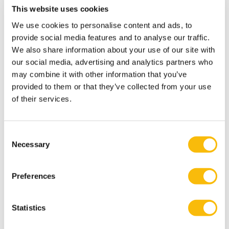
management.
This website uses cookies
Hij is gastspreker tijdens de collegereeks
We use cookies to personalise content and ads, to
Leidinggeven aan Supply Chain Innovaties
.
provide social media features and to analyse our traffic.
Dit artikel is eerder verschenen bij
Evofenedex
.
We also share information about your use of our site with
our social media, advertising and analytics partners who
may combine it with other information that you’ve
provided to them or that they’ve collected from your use
Tags
of their services.
Supply Chain Management
Consent
Necessary
Selection
Preferences
Statistics
Gerelateerde opleidingen