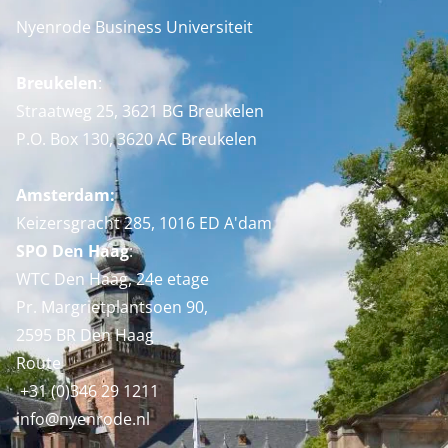
Nyenrode Business Universiteit
Breukelen
:
Straatweg 25, 3621 BG Breukelen
P.O. Box 130, 3620 AC Breukelen
Amsterdam:
Keizersgracht 285, 1016 ED A'dam
SPO Den Haag
:
WTC Den Haag, 24e etage
Pr. Margrietplantsoen 90,
2595 BR Den Haag
Route
+31 (0)346 29 1211
info@nyenrode.nl