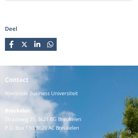
Deel
FACEBOOK
X
LINKEDIN
WHATSAPP
Contact
Nyenrode Business Universiteit
Breukelen
:
Straatweg 25, 3621 BG Breukelen
P.O. Box 130, 3620 AC Breukelen