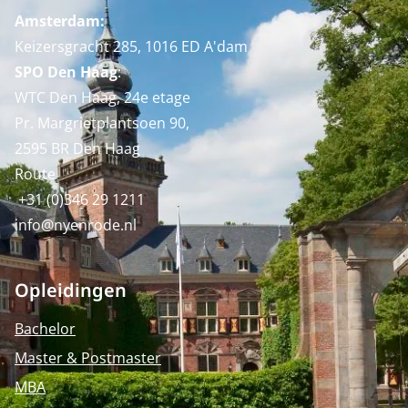
Amsterdam:
Keizersgracht 285, 1016 ED A'dam
SPO Den Haag
:
WTC Den Haag, 24e etage
Pr. Margrietplantsoen 90,
2595 BR Den Haag
Route
+31 (0)346 29 1211
info@nyenrode.nl
Opleidingen
Bachelor
Master & Postmaster
MBA