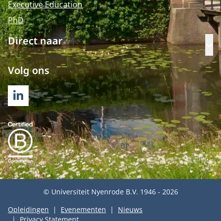
Executive Education
PhD
Direct naar
Op
Volg ons
LINKEDIN
© Universiteit Nyenrode B.V. 1946 - 2026
Opleidingen
Evenementen
Nieuws
Privacy Statement