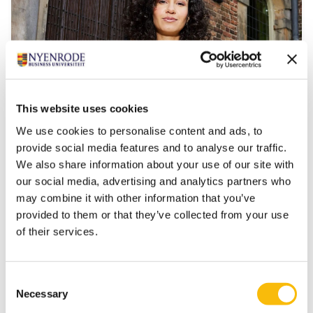
This website uses cookies
We use cookies to personalise content and ads, to
provide social media features and to analyse our traffic.
Executive Master Finance & Control
We also share information about your use of our site with
(EMFC) — Registercontroller (RC)
our social media, advertising and analytics partners who
may combine it with other information that you’ve
Startdatum:
september en februari
provided to them or that they’ve collected from your use
Taal:
of their services.
Nederlands
Locatie:
Breukelen
Consent
Necessary
Selection
Post-master opleiding in deeltijd voor business en