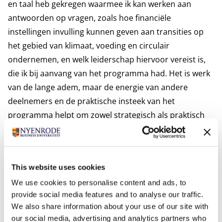
en taal heb gekregen waarmee ik kan werken aan
antwoorden op vragen, zoals hoe financiële
instellingen invulling kunnen geven aan transities op
het gebied van klimaat, voeding en circulair
ondernemen, en welk leiderschap hiervoor vereist is,
die ik bij aanvang van het programma had. Het is werk
van de lange adem, maar de energie van andere
deelnemers en de praktische insteek van het
programma helpt om zowel strategisch als praktisch
stappen vooruit te zetten,’ vertelt Bosmans.
One dot. One world. One chance.
Eén van de inleiders en initiatiefnemers van het
This website uses cookies
programma is Frank Elderson, directielid bij de
We use cookies to personalise content and ads, to
Nederlandsche Bank. ‘Zolang bedrijven naast
provide social media features and to analyse our traffic.
duurzame ook “gewone” producten voeren, zolang
We also share information about your use of our site with
organisaties duurzaamheidsafdelingen kennen, zolang
our social media, advertising and analytics partners who