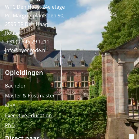
WTC Den Haag, 24e etage
Pr. Margrietplantsoen 90,
2595 BR Den Haag
Route
+31 (0)346 29 1211
info@nyenrode.nl
Opleidingen
Bachelor
Master & Postmaster
MBA
Executive Education
PhD
Direct naar