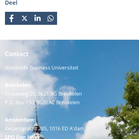
Deel
FACEBOOK
X
LINKEDIN
WHATSAPP
Contact
Nyenrode Business Universiteit
Breukelen
:
Straatweg 25, 3621 BG Breukelen
P.O. Box 130, 3620 AC Breukelen
Amsterdam:
Keizersgracht 285, 1016 ED A'dam
SPO Den Haag
: