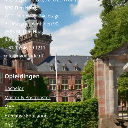
SPO Den Haag
:
WTC Den Haag, 24e etage
Pr. Margrietplantsoen 90,
2595 BR Den Haag
Route
+31 (0)346 29 1211
info@nyenrode.nl
Opleidingen
Bachelor
Master & Postmaster
MBA
Executive Education
PhD