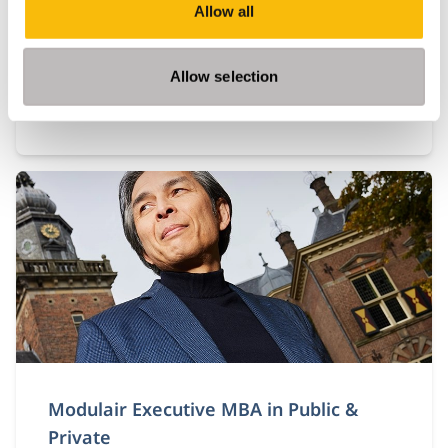
Nederlands
Allow all
Locatie:
Breukelen
Allow selection
Volg de Modular Executive MBA in Business &
Sustainable Transitions en leid duurzame
verandering. Flexibele deeltijd MBA voor executives
in strategie en transformatie.
Modulair Executive MBA in Public &
Private