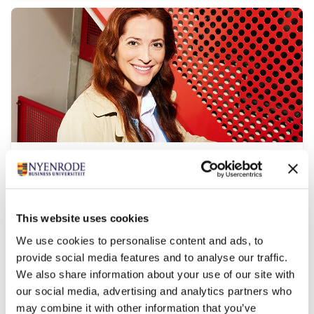
Modulair Executive MBA in Business &
IT
This website uses cookies
Startdatum:
voorjaar & najaar
We use cookies to personalise content and ads, to
Taal:
provide social media features and to analyse our traffic.
Engels
We also share information about your use of our site with
Locatie:
our social media, advertising and analytics partners who
Breukelen
may combine it with other information that you’ve