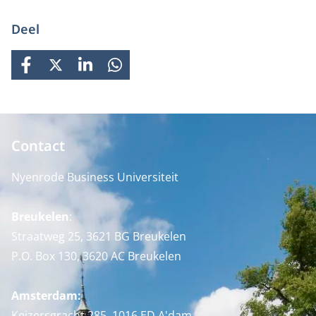
Deel
FACEBOOK
X
LINKEDIN
WHATSAPP
Contact
Nyenrode Business Universiteit
Breukelen
:
Straatweg 25, 3621 BG Breukelen
P.O. Box 130, 3620 AC Breukelen
Amsterdam:
Keizersgracht 285, 1016 ED A'dam