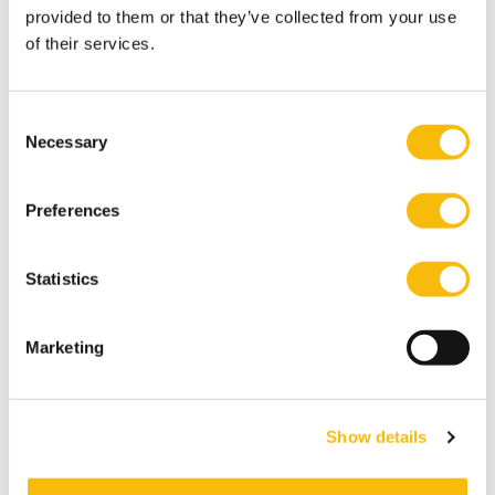
Modulair Executive MBA in Business & IT: ontwikkel
provided to them or that they’ve collected from your use
je in digitale transformatie, IT leiderschap en
of their services.
strategie. Flexibele deeltijd MBA voor ervaren
professionals.
Consent
Necessary
Selection
Preferences
Statistics
Marketing
Modulair Executive MBA in Business &
Sustainable Transitions
Startdatum:
Show details
voorjaar & najaar
Taal: