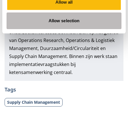
Prof. dr. Jack van der Veen is als hoogleraar Supply
Allow all
Chain Management verbonden aan het expertise
center Marketing & Supply Chain Management van
Allow selection
Nyenrode Business Universiteit. Zijn
onderzoeksinteresses bevinden zich op het gebied
van Operations Research, Operations & Logistiek
Management, Duurzaamheid/Circulariteit en
Supply Chain Management. Binnen zijn werk staan
implementatievraagstukken bij
ketensamenwerking centraal.
Tags
Supply Chain Management