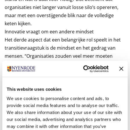
organisaties niet langer vanuit losse silo’s opereren,
maar met een overstijgende blik naar de volledige
keten kijken.
Innovatie vraagt om een andere mindset
Het derde aspect dat een belangrijke rol speelt in het
transitievraagstuk is de mindset en het gedrag van
mensen. “Organisaties zouden veel meer moeten
inzetten op een cultuur waarin ruimte is voor
experimenteren en het maken van fouten”, stelt Van
der Veen. “Alleen op die manier kunnen innovatieve
ideeën echt van de grond komen. Neem ASML. De
This website uses cookies
innovatiekracht van dit bedrijf is onlosmakelijk
We use cookies to personalise content and ads, to
verbonden met die van zijn leveranciers. Alleen
provide social media features and to analyse our traffic.
wanneer zij vanaf het begin worden betrokken bij de
We also share information about your use of our site with
our social media, advertising and analytics partners who
ontwikkeling, kunnen nieuwe technologieën
may combine it with other information that you’ve
daadwerkelijk worden gerealiseerd.”