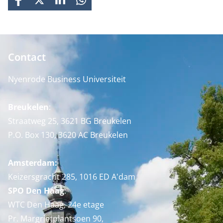
FACEBOOK
X
LINKEDIN
WHATSAPP
Contact
Nyenrode Business Universiteit
Breukelen
:
Straatweg 25, 3621 BG Breukelen
P.O. Box 130, 3620 AC Breukelen
Amsterdam:
Keizersgracht 285, 1016 ED A'dam
SPO Den Haag
:
WTC Den Haag, 24e etage
Pr. Margrietplantsoen 90,