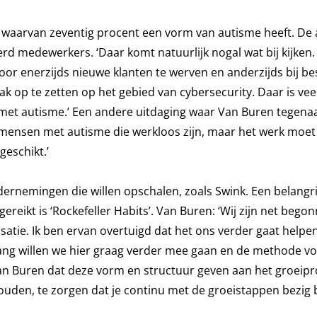
 waarvan zeventig procent een vorm van autisme heeft. De 
erd medewerkers. ‘Daar komt natuurlijk nogal wat bij kijken
or enerzijds nieuwe klanten te werven en anderzijds bij b
tak op te zetten op het gebied van cybersecurity. Daar is vee
met autisme.’ Een andere uitdaging waar Van Buren tegenaa
 mensen met autisme die werkloos zijn, maar het werk moet 
geschikt.’
ndernemingen die willen opschalen, zoals Swink. Een belangri
eikt is ‘Rockefeller Habits’. Van Buren: ‘Wij zijn net bego
tie. Ik ben ervan overtuigd dat het ons verder gaat helpen
ang willen we hier graag verder mee gaan en de methode vo
n Buren dat deze vorm en structuur geven aan het groeipro
ouden, te zorgen dat je continu met de groeistappen bezig b