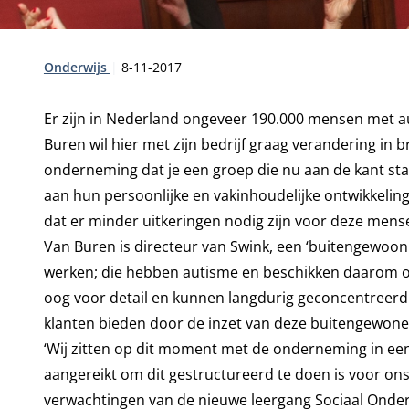
Type:
Publicatiedatum:
Onderwijs
8-11-2017
Er zijn in Nederland ongeveer 190.000 mensen met au
Buren wil hier met zijn bedrijf graag verandering in 
onderneming dat je een groep die nu aan de kant staa
aan hun persoonlijke en vakinhoudelijke ontwikkeling
dat er minder uitkeringen nodig zijn voor deze mense
Van Buren is directeur van Swink, een ‘buitengewoon 
werken; die hebben autisme en beschikken daarom ove
oog voor detail en kunnen langdurig geconcentreerd w
klanten bieden door de inzet van deze buitengewone 
‘Wij zitten op dit moment met de onderneming in een
aangereikt om dit gestructureerd te doen is voor on
verwachtingen van de nieuwe leergang Sociaal Onder