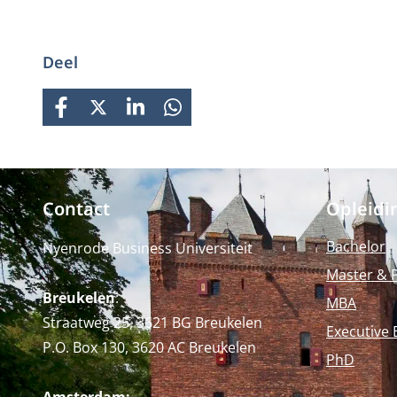
Deel
FACEBOOK
X
LINKEDIN
WHATSAPP
Contact
Opleidi
Bachelor
Nyenrode Business Universiteit
Master & 
Breukelen
:
MBA
Straatweg 25, 3621 BG Breukelen
Executive 
P.O. Box 130, 3620 AC Breukelen
PhD