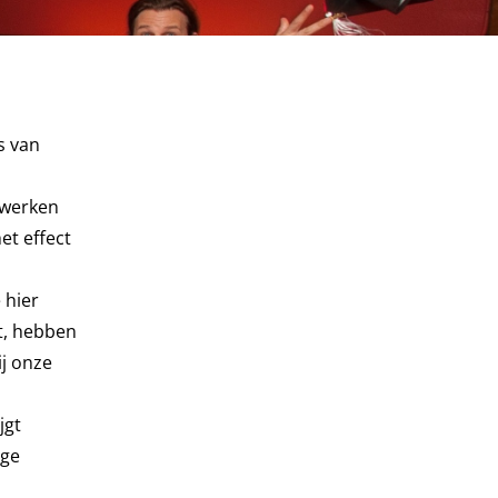
s van
 werken
et effect
 hier
t, hebben
ij onze
jgt
oge