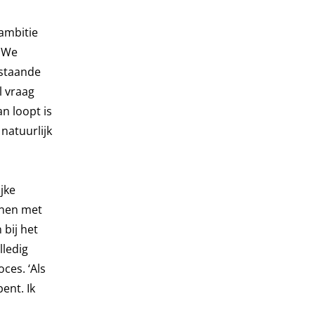
ambitie
. We
estaande
l vraag
n loopt is
natuurlijk
jke
nnen met
 bij het
lledig
ces. ‘Als
ent. Ik