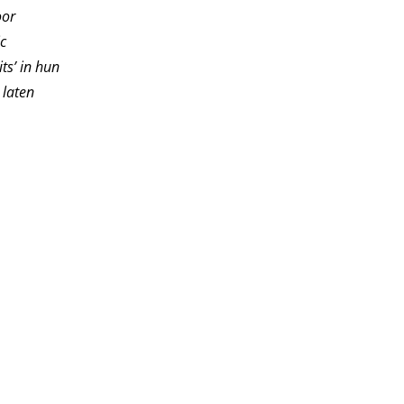
oor
c
ts’ in hun
 laten