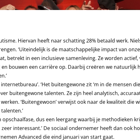
tisme. Hiervan heeft naar schatting 28% betaald werk. Niel
brengen. ‘Uiteindelijk is de maatschappelijke impact van onze
t, betrekt in een inclusieve samenleving. Ze worden actief,
 en bouwen een carrière op. Daarbij creëren we natuurlijk h
n.’
internetbureau’. ‘Het buitengewone zit ‘m in de mensen die
r buitengewone talenten. Ze zijn heel analytisch, accuraa
erken. ‘Buitengewoon’ verwijst ook naar de kwaliteit die w
talenten.’
 opschaalfase, dus een leergang waarbij je methodieken kri
s zeer interessant.’ De sociaal ondernemer heeft dan ook h
nemen Advanced die eind januari van start gaat.