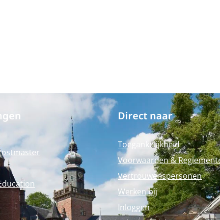
ngen
Direct naar
Toegankelijkheid
Postmaster
Voorwaarden & Reglement
Vertrouwenspersonen
Education
Werken bij
Inloggen