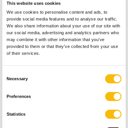
organisatorische en maatschappelijke impact heeft.”
This website uses cookies
We use cookies to personalise content and ads, to
provide social media features and to analyse our traffic.
We also share information about your use of our site with
Meer weten over onze of specifiek over de
our social media, advertising and analytics partners who
vernieuwde RC-opleiding? Neem dan contact op
may combine it with other information that you’ve
met programma-adviseur Majbritt Rodenburg
provided to them or that they’ve collected from your use
via
controlling@nyenrode.nl
of
+31 346 291 720
.
of their services.
Informatie over de activiteiten
van het
ESG
Innovation Institute vind je
hier
.
Consent
Necessary
Selection
Tags
Preferences
Controlling
Finance, Accounting & Controlling
Statistics