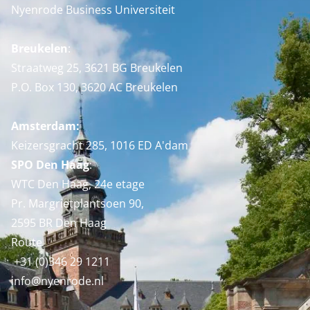
Nyenrode Business Universiteit
Breukelen
:
Straatweg 25, 3621 BG Breukelen
P.O. Box 130, 3620 AC Breukelen
Amsterdam:
Keizersgracht 285, 1016 ED A'dam
SPO Den Haag
:
WTC Den Haag, 24e etage
Pr. Margrietplantsoen 90,
2595 BR Den Haag
Route
+31 (0)346 29 1211
info@nyenrode.nl