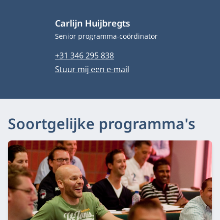
Carlijn Huijbregts
Functietitel
Senior programma-coördinator
Telefoonnummer
+31 346 295 838
E-mailadres
Stuur mij een e-mail
Soortgelijke programma's