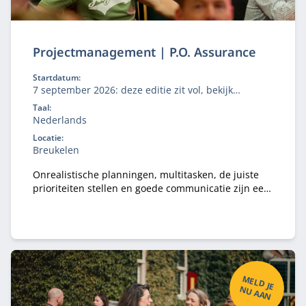
Projectmanagement | P.O. Assurance
Startdatum:
7 september 2026: deze editie zit vol, bekijk
'aanmelden' voor de wachtlijst.
Taal:
Nederlands
Locatie:
Breukelen
Onrealistische planningen, multitasken, de juiste
prioriteiten stellen en goede communicatie zijn een
aantal van de belangrijkste uitdagingen die
accountants tegenkomen.
M
ELD
JE
U
A
A
N
N