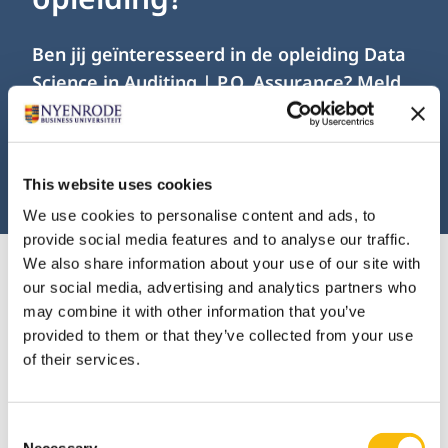
Ben jij geïnteresseerd in de opleiding Data
Science in Auditing | P.O. Assurance? Meld
je dan online aan.
AANMELDEN
This website uses cookies
We use cookies to personalise content and ads, to
provide social media features and to analyse our traffic.
We also share information about your use of our site with
our social media, advertising and analytics partners who
may combine it with other information that you’ve
provided to them or that they’ve collected from your use
Investering
of their services.
Over de investering
De investering voor de training 'Data Science in
Consent