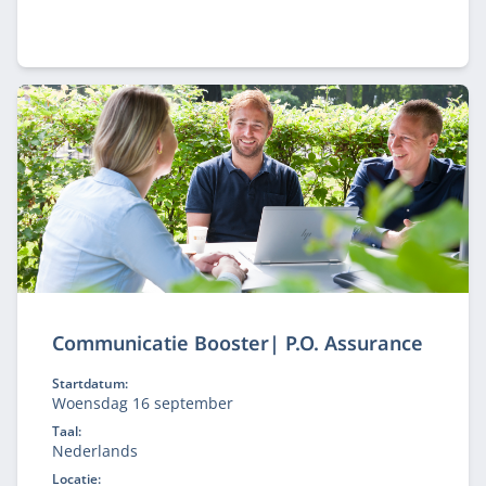
ervaren referaatbegeleiders een referaat gehouden
in een groep bestaande uit maximaal 5 mede-
trainees.
Communicatie Booster| P.O. Assurance
Startdatum:
Woensdag 16 september
Taal:
Nederlands
Locatie: