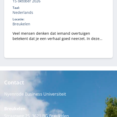
15 oktober 2026
Taal:
Nederlands
Locatie:
Breukelen
Veel mensen denken dat iemand overtuigen
betekent dat je een verhaal goed neerzet. In deze
communicatie training voor RA-studenten in de
praktijkopleiding leer je als accountant in opleiding
niet alleen hoe je een verhaal goed overbrengt,
maar vooral hoe je inspeelt op de logica van je
publiek.
Contact
Nyenrode Business Universiteit
Breukelen
:
Straatweg 25, 3621 BG Breukelen