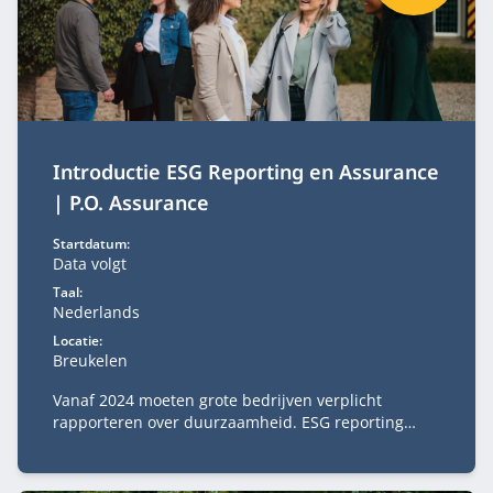
Introductie ESG Reporting en Assurance
| P.O. Assurance
Startdatum:
Data volgt
Taal:
Nederlands
Locatie:
Breukelen
Vanaf 2024 moeten grote bedrijven verplicht
rapporteren over duurzaamheid. ESG reporting
vraagt om expertise op het vlak van de
verslaggeving van ESG-informatie en in het
bijzonder de interne beheersing hiervan.