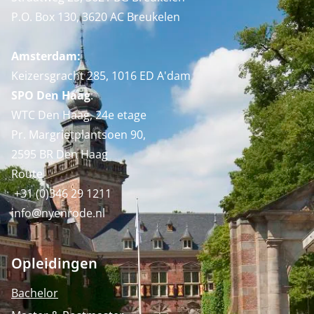
P.O. Box 130, 3620 AC Breukelen
Amsterdam:
Keizersgracht 285, 1016 ED A'dam
SPO Den Haag
:
WTC Den Haag, 24e etage
Pr. Margrietplantsoen 90,
2595 BR Den Haag
Route
+31 (0)346 29 1211
info@nyenrode.nl
Opleidingen
Bachelor