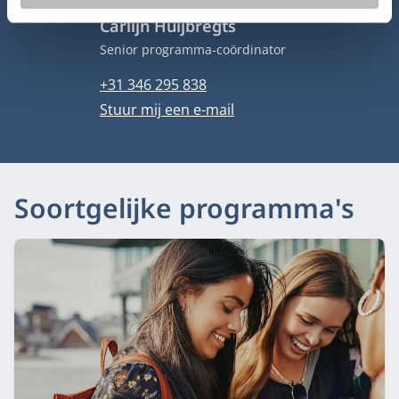
Carlijn Huijbregts
Functietitel
Senior programma-coördinator
Telefoonnummer
+31 346 295 838
E-mailadres
Stuur mij een e-mail
Soortgelijke programma's