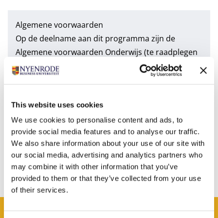
Algemene voorwaarden
Op de deelname aan dit programma zijn de
Algemene voorwaarden Onderwijs
(te raadplegen
via deze link) van toepassing en ze worden
meegestuurd met ons aanbod.
Alle bedragen en voorwaarden zijn indicatief
This website uses cookies
(exclusief btw en bijkomende kosten, tenzij anders
aangegeven) en onder voorbehoud van periodieke
We use cookies to personalise content and ads, to
provide social media features and to analyse our traffic.
wijzigingen.
We also share information about your use of our site with
our social media, advertising and analytics partners who
may combine it with other information that you’ve
provided to them or that they’ve collected from your use
of their services.