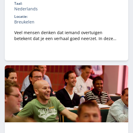
Taal:
Nederlands
Locatie:
Breukelen
Veel mensen denken dat iemand overtuigen
betekent dat je een verhaal goed neerzet. In deze
communicatie training voor RA-studenten in de
praktijkopleiding leer je als accountant in opleiding
niet alleen hoe je een verhaal goed overbrengt,
maar vooral hoe je inspeelt op de logica van je
publiek.