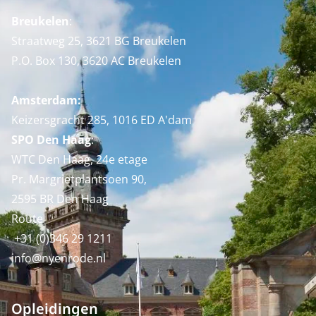
Breukelen
:
Straatweg 25, 3621 BG Breukelen
P.O. Box 130, 3620 AC Breukelen
Amsterdam:
Keizersgracht 285, 1016 ED A'dam
SPO Den Haag
:
WTC Den Haag, 24e etage
Pr. Margrietplantsoen 90,
2595 BR Den Haag
Route
+31 (0)346 29 1211
info@nyenrode.nl
Opleidingen