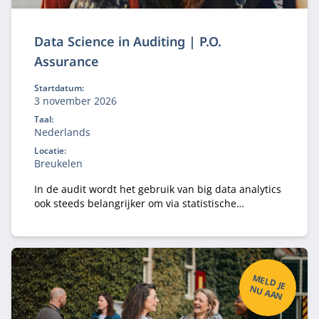
Data Science in Auditing | P.O.
Assurance
Startdatum:
3 november 2026
Taal:
Nederlands
Locatie:
Breukelen
In de audit wordt het gebruik van big data analytics
ook steeds belangrijker om via statistische
methoden nieuwe inzichten op te doen uit alle
beschikbare gestructureerde en ongestructureerde
data.
M
ELD
JE
U
A
A
N
N