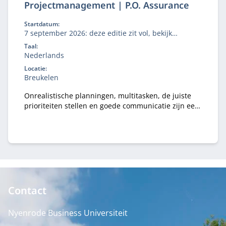
Projectmanagement | P.O. Assurance
Startdatum:
7 september 2026: deze editie zit vol, bekijk
'aanmelden' voor de wachtlijst.
Taal:
Nederlands
Locatie:
Breukelen
Onrealistische planningen, multitasken, de juiste
prioriteiten stellen en goede communicatie zijn een
aantal van de belangrijkste uitdagingen die
accountants tegenkomen.
Contact
Nyenrode Business Universiteit