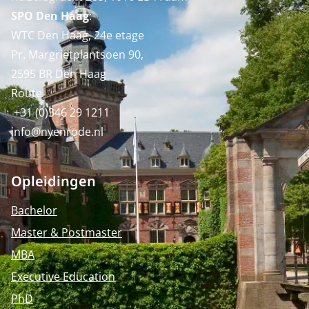
SPO Den Haag
:
WTC Den Haag, 24e etage
Pr. Margrietplantsoen 90,
2595 BR Den Haag
Route
+31 (0)346 29 1211
info@nyenrode.nl
Opleidingen
Bachelor
Master & Postmaster
MBA
Executive Education
PhD