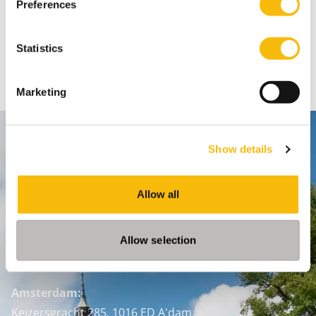
Preferences
Statistics
LOCATIES: Amstelveen, Amersfoort.
Marketing
Contact
Show details
Nyenrode Business Universiteit
Allow all
Breukelen
:
Straatweg 25, 3621 BG Breukelen
Allow selection
P.O. Box 130, 3620 AC Breukelen
Amsterdam:
Keizersgracht 285, 1016 ED A'dam