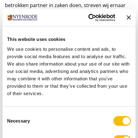
betrokken partner in zaken doen, streven wij ernaar
onze klanten bij te staan in het behalen van hun
doelen. Heldere inzichten in financiële vraagstukken
worden verschaft door middel van betrouwbare
rapportages en innovatieve oplossingen worden
This website uses cookies
geboden ter bevordering van een duurzame
We use cookies to personalise content and ads, to
bedrijfsvoering. Bij Auren staat centraal dat de
provide social media features and to analyse our traffic.
We also share information about your use of our site with
succesvolle groei van onze klanten voorop staat en
our social media, advertising and analytics partners who
ons doel is om gezamenlijk te werken aan een solide
may combine it with other information that you’ve
zakelijke toekomst.
provided to them or that they’ve collected from your use
of their services.
Consent
Necessary
Selection