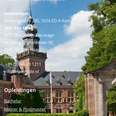
Amsterdam:
Keizersgracht 285, 1016 ED A'dam
SPO Den Haag
:
WTC Den Haag, 24e etage
Pr. Margrietplantsoen 90,
2595 BR Den Haag
Route
+31 (0)346 29 1211
info@nyenrode.nl
Opleidingen
Bachelor
Master & Postmaster