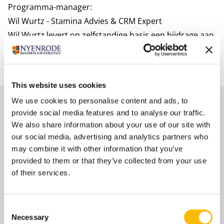
Programma-manager:
Wil Wurtz - Stamina Advies & CRM Expert
Wil Wurtz levert op zelfstandige basis een bijdrage aan
dit programma.
Deze sprekers zijn onder voorbehoud van wijzigingen.
This website uses cookies
We use cookies to personalise content and ads, to
Sprekers
provide social media features and to analyse our traffic.
We also share information about your use of our site with
our social media, advertising and analytics partners who
Eefje Jonker
may combine it with other information that you’ve
Functietitel
Gastspreker
provided to them or that they’ve collected from your use
Eefje Jonker is founder en CEO van strategie,
of their services.
innovatie en transformatie bureau Stay Future
Proof. Eefje Jonker levert op zelfstandige basis een
bijdrage aan dit programma.
Consent
Necessary
Selection