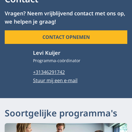
Vragen? Neem vrijblijvend contact met ons op,
we helpen je graag!
CONTACT OPNEMEN
Levi Kuijer
Functietitel
Programma-coördinator
Telefoonnummer
+31346291742
E-mailadres
Stuur mij een e-mail
Soortgelijke programma's