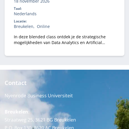
18 november 2026
Taal:
Nederlands
Locatie:
Breukelen
Online
In deze blended class ontdek je de strategische
mogelijkheden van Data Analytics en Artificial
Intelligence (AI) voor jouw organisatie.
Contact
Nyenrode Business Universiteit
Breukelen
:
Straatweg 25, 3621 BG Breukelen
P.O. Box 130, 3620 AC Breukelen