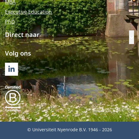
MBA
Executive Education
PhD
Direct naar
Op
Volg ons
LINKEDIN
© Universiteit Nyenrode B.V. 1946 - 2026