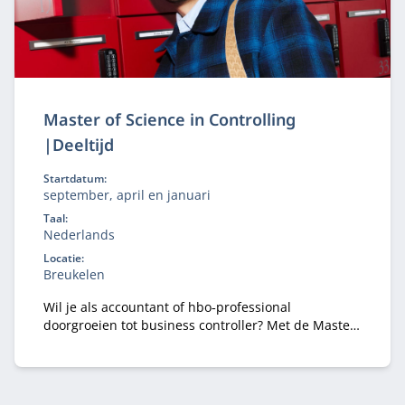
Master of Science in Controlling
|Deeltijd
Startdatum:
september, april en januari
Taal:
Nederlands
Locatie:
Breukelen
Wil je als accountant of hbo‑professional
doorgroeien tot business controller? Met de Master
of Science in Controlling (deeltijd) ontwikkel je de
kennis en vaardigheden om organisaties te
adviseren bij financiële en strategische
vraagstukken.