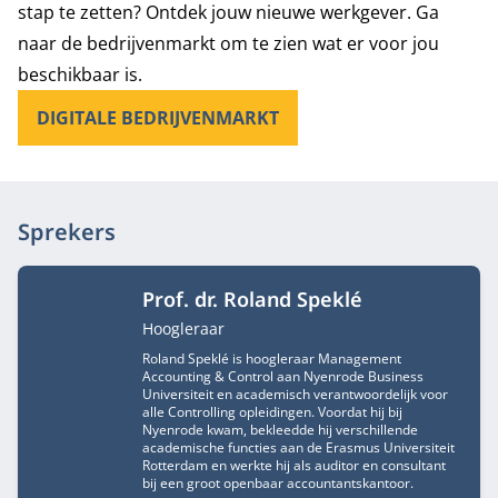
stap te zetten? Ontdek jouw nieuwe werkgever. Ga
naar de bedrijvenmarkt om te zien wat er voor jou
beschikbaar is.
DIGITALE BEDRIJVENMARKT
Sprekers
Prof. dr. Roland Speklé
Functietitel
Hoogleraar
Roland Speklé is hoogleraar Management
Accounting & Control aan Nyenrode Business
Universiteit en academisch verantwoordelijk voor
alle Controlling opleidingen. Voordat hij bij
Nyenrode kwam, bekleedde hij verschillende
academische functies aan de Erasmus Universiteit
Rotterdam en werkte hij als auditor en consultant
bij een groot openbaar accountantskantoor.