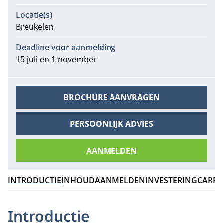
Locatie(s)
Breukelen
Deadline voor aanmelding
15 juli en 1 november
BROCHURE AANVRAGEN
PERSOONLIJK ADVIES
AANMELDEN
INTRODUCTIE
INHOUD
AANMELDEN
INVESTERING
CARRI
Introductie