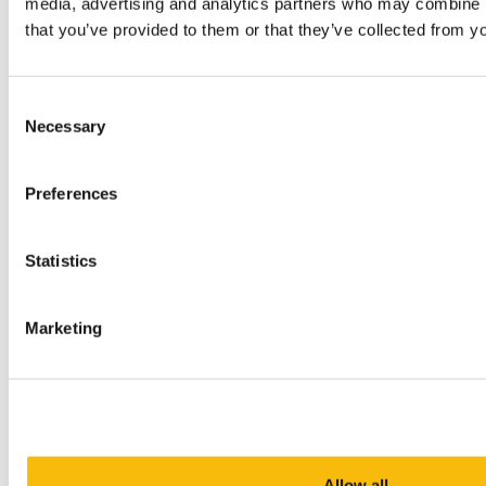
media, advertising and analytics partners who may combine it
that you’ve provided to them or that they’ve collected from yo
Consent
Necessary
Selection
Preferences
Statistics
Marketing
V
ervolgstudies
Als je nog meer diepgang wilt, kan je verder studeren
en je RC-kwalificatie halen. Daarvoor volg je de
Allow all