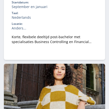
Startdatum:
September en januari
Taal:
Nederlands
Locatie:
Anders...
Korte, flexibele deeltijd post-bachelor met
specialisaties Business Controlling en Financial
Controlling. Te volgen op Hogescholen in Zwolle,
Arnhem en Eindhoven. En directe toegang tot de
Master Controlling van Nyenrode in Breukelen.