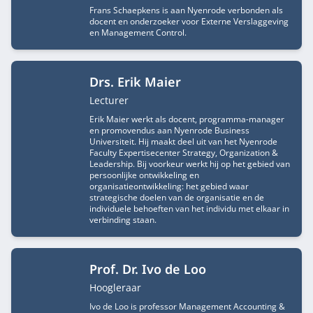
Frans Schaepkens is aan Nyenrode verbonden als
docent en onderzoeker voor Externe Verslaggeving
en Management Control.
Drs. Erik Maier
Functietitel
Lecturer
Erik Maier werkt als docent, programma-manager
en promovendus aan Nyenrode Business
Universiteit. Hij maakt deel uit van het Nyenrode
Faculty Expertisecenter Strategy, Organization &
Leadership. Bij voorkeur werkt hij op het gebied van
persoonlijke ontwikkeling en
organisatieontwikkeling: het gebied waar
strategische doelen van de organisatie en de
individuele behoeften van het individu met elkaar in
verbinding staan.
Prof. Dr. Ivo de Loo
Functietitel
Hoogleraar
Ivo de Loo is professor Management Accounting &