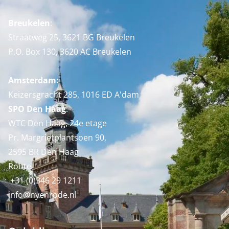
Breukelen
:
Straatweg 25, 3621 BG Breukelen
P.O. Box 130, 3620 AC Breukelen
Amsterdam:
Keizersgracht 285, 1016 ED A'dam
SPO Den Haag
:
WTC Den Haag, 24e etage
Pr. Margrietplantsoen 90,
2595 BR Den Haag
Route
+31 (0)346 29 1211
info@nyenrode.nl