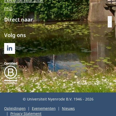
Executive Education
PhD
Direct naar
Op
Volg ons
LINKEDIN
© Universiteit Nyenrode B.V. 1946 - 2026
Opleidingen
Evenementen
Nieuws
Privacy Statement