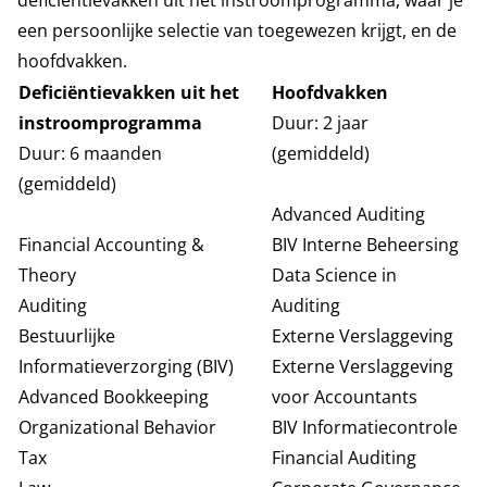
deficiëntievakken uit het instroomprogramma, waar je
een persoonlijke selectie van toegewezen krijgt, en de
hoofdvakken.
Deficiëntievakken uit het
Hoofdvakken
instroomprogramma
Duur: 2 jaar
Duur: 6 maanden
(gemiddeld)
(gemiddeld)
Advanced Auditing
Financial Accounting &
BIV Interne Beheersing
Theory
Data Science in
Auditing
Auditing
Bestuurlijke
Externe Verslaggeving
Informatieverzorging (BIV)
Externe Verslaggeving
Advanced Bookkeeping
voor Accountants
Organizational Behavior
BIV Informatiecontrole
Tax
Financial Auditing