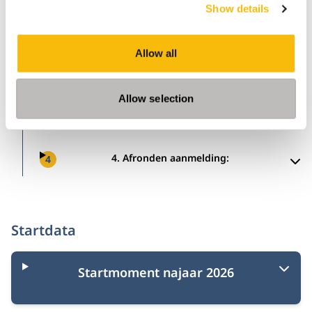
algemene contactgegevens in te vullen.
Show details
2. E-mail:
Allow all
2
Allow selection
3. Nyenrode aanmeldportaal:
3
4. Afronden aanmelding:
4
Startdata
Startmoment najaar 2026