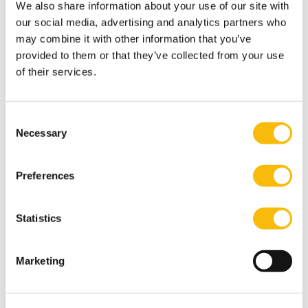
deficiënties je nog moet wegwerken. Wil je een
We also share information about your use of our site with
indicatie van jouw studieplan? Stuur dan je cijferlijsten
our social media, advertising and analytics partners who
van al je vooropleidingen en vakomschrijvingen met
may combine it with other information that you’ve
provided to them or that they’ve collected from your use
ECTS naar
IPMAccountancy@nyenrode.nl.
of their services.
Op zoek naar een baan?
Bekijk hieronder de vacatures van
accountantskantoren op onze digitale
Consent
Necessary
bedrijvenmarkt of neem contact op met ons op
Selection
via
sollicitatiehulp@nyenrode.nl
.
Preferences
DIGITALE BEDRIJVENMARKT
Statistics
Stappen
1. Aanmelden voor de opleiding:
1
Marketing
Meld je aan via de groene aanmeldbutton
bovenaan de pagina, je hoeft hier enkel je