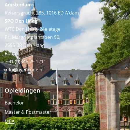
Amsterdam:
Keizersgracht 285, 1016 ED A'dam
SPO Den Haag
:
WTC Den Haag, 24e etage
Pr. Margrietplantsoen 90,
2595 BR Den Haag
Route
+31 (0)346 29 1211
info@nyenrode.nl
Opleidingen
Bachelor
Master & Postmaster
MBA