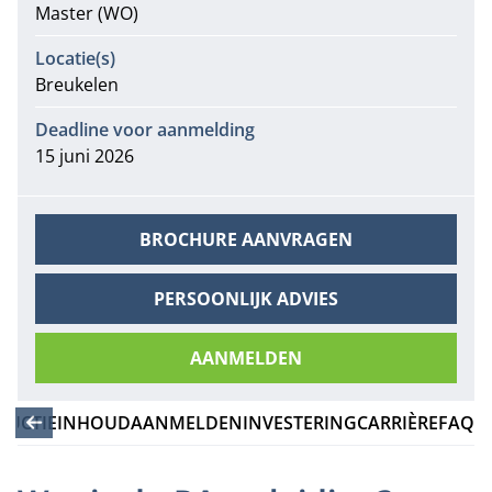
Master (WO)
Locatie(s)
Breukelen
Deadline voor aanmelding
15 juni 2026
BROCHURE AANVRAGEN
PERSOONLIJK ADVIES
AANMELDEN
DUCTIE
INHOUD
AANMELDEN
INVESTERING
CARRIÈRE
FAQ