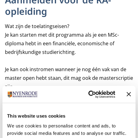
opleiding
Wat zijn de toelatingseisen?
Je kan starten met dit programma als je een MSc-
diploma hebt in een financiële, economische of
bedrijfskundige studierichting.
Je kan ook instromen wanneer je nog één vak van de
master open hebt staan, dit mag ook de masterscriptie
zijn.
Vraag jouw studieplan aan
Je krijgt een passend studieplan met de snelste
studieroute naar de RA-titel als uitgangspunt. De
This website uses cookies
precieze samenstelling daarvan hangt af van de vakken
We use cookies to personalise content and ads, to
die je hebt gevolgd tijdens je vooropleidingen en welke
provide social media features and to analyse our traffic.