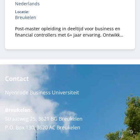
Nederlands
Locatie:
Breukelen
Post-master opleiding in deeltijd voor business en
financial controllers met 6+ jaar ervaring. Ontwikkel
je tot registercontroller (RC) en strategisch business
partner in een veranderende omgeving.
Contact
Nyenrode Business Universiteit
Breukelen
:
Straatweg 25, 3621 BG Breukelen
P.O. Box 130, 3620 AC Breukelen