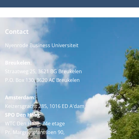
Contact
Nyenrode Business Universiteit
Breukelen
:
Straatweg 25, 3621 BG Breukelen
P.O. Box 130, 3620 AC Breukelen
Amsterdam:
Keizersgracht 285, 1016 ED A'dam
SPO Den Haag
:
WTC Den Haag, 24e etage
Pr. Margrietplantsoen 90,