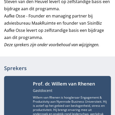
Steven van den Heuvel levert op zelfstandige basis een
bijdrage aan dit programma.
Aafke Osse - Founder en managing partner bij
adviesbureau MaakRuimte en founder van SisinBiz
Aafke Osse levert op zelfstandige basis een bijdrage
aan dit programma.
Deze sprekers zijn onder voorbehoud van wijzigingen.
Sprekers
Prof. dr. Willem van Rhenen
Functietitel
Gastdocent
Willem van Rhenen is hoogleraar Engagement &
Productivity aan Nyenrode Business Universiteit. Hij
is actief op het gebied van bevlogenheid, stress en
productiviteit. Hij brengt ervaring mee uit
onderzoek en praktijk rond leiderschap, werkdruk