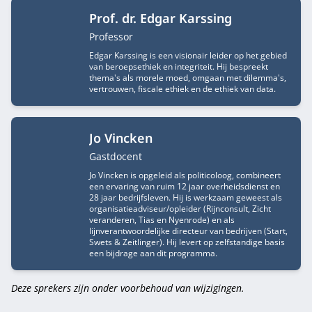
Prof. dr. Edgar Karssing
Functietitel
Professor
Edgar Karssing is een visionair leider op het gebied
van beroepsethiek en integriteit. Hij bespreekt
thema's als morele moed, omgaan met dilemma's,
vertrouwen, fiscale ethiek en de ethiek van data.
Jo Vincken
Functietitel
Gastdocent
Jo Vincken is opgeleid als politicoloog, combineert
een ervaring van ruim 12 jaar overheidsdienst en
28 jaar bedrijfsleven. Hij is werkzaam geweest als
organisatieadviseur/opleider (Rijnconsult, Zicht
veranderen, Tias en Nyenrode) en als
lijnverantwoordelijke directeur van bedrijven (Start,
Swets & Zeitlinger). Hij levert op zelfstandige basis
een bijdrage aan dit programma.
Deze sprekers zijn onder voorbehoud van wijzigingen.