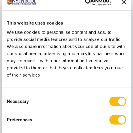
Dennis Vink is hoogleraar Finance & Investment. Hij
helpt deelnemers inzicht te krijgen in de relevantie
van financiën bij het managen van organisaties. En
hij leert hen om te gaan met complexe financiële
This website uses cookies
businesscases.
We use cookies to personalise content and ads, to
provide social media features and to analyse our traffic.
Prof. dr. Lidewey van der Sluis
We also share information about your use of our site with
Functietitel
Hoogleraar
our social media, advertising and analytics partners who
may combine it with other information that you’ve
Lidewey van der Sluis is hoogleraar Organisatorisch
Leiderschap en Strategisch Talent Management.
provided to them or that they’ve collected from your use
Als denker en adviseur slaat ze een brug tussen
of their services.
theorie en praktijk. Daarbij staat de toekomst van
werk centraal.
Consent
Prof. dr. Robert Jan Blomme
Necessary
Selection
Functietitel
Hoogleraar
Robert Jan Blomme is hoogleraar
Preferences
Organisatiegedrag. Zijn onderzoek betreft
psychologische, sociologische, humanistische en
institutionele aspecten van organisatiegedrag en -