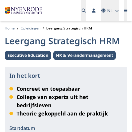
Talen
NL
Me
Home
Opleidingen
Leergang Strategisch HRM
Leergang Strategisch HRM
Executive Education
HR & Verandermanagement
Level:
Thema:
In het kort
Concreet en toepasbaar
College van experts uit het
bedrijfsleven
Theorie gekoppeld aan de praktijk
Informatie
Startdatum