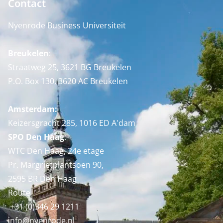
Contact
Nyenrode Business Universiteit
Breukelen
:
Straatweg 25, 3621 BG Breukelen
P.O. Box 130, 3620 AC Breukelen
Amsterdam:
Keizersgracht 285, 1016 ED A'dam
SPO Den Haag
:
WTC Den Haag, 24e etage
Pr. Margrietplantsoen 90,
2595 BR Den Haag
Route
+31 (0)346 29 1211
info@nyenrode.nl