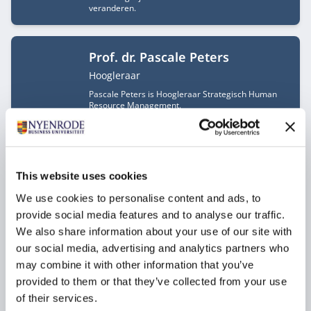
veranderen.
Prof. dr. Pascale Peters
Functietitel
Hoogleraar
Pascale Peters is Hoogleraar Strategisch Human
Resource Management.
Prof. dr. ir. André Nijhof
Functietitel
Hoogleraar
This website uses cookies
André Nijhof is hoogleraar op het gebied van
We use cookies to personalise content and ads, to
Duurzaam Ondernemen en Stewardship aan
Nyenrode Business Universiteit. Hij is misschien
provide social media features and to analyse our traffic.
wel de verpersoonlijking van Nyenrode's missie
We also share information about your use of our site with
'Serving society by shaping responsible leaders’ en
neemt de deelnemers mee in hun eigen purpose en
our social media, advertising and analytics partners who
waarden.
may combine it with other information that you’ve
provided to them or that they’ve collected from your use
of their services.
Prof. dr. Robert Jan Blomme