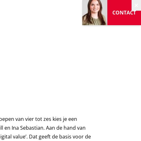
V
CONTACT
pen van vier tot zes kies je een
ll en Ina Sebastian. Aan de hand van
ital value’. Dat geeft de basis voor de