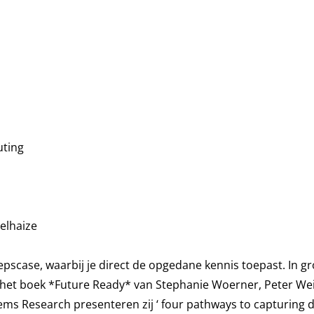
uting
elhaize
case, waarbij je direct de opgedane kennis toepast. In groe
r het boek *Future Ready* van Stephanie Woerner, Peter Wei
s Research presenteren zij ‘ four pathways to capturing dig