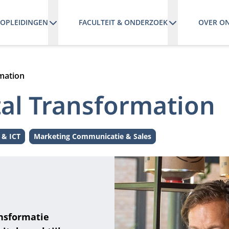
OPLEIDINGEN
FACULTEIT & ONDERZOEK
OVER O
rmation
tal Transformation
 & ICT
Marketing Communicatie & Sales
Thema:
nsformatie