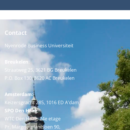
Contact
Nyenrode Business Universiteit
Breukelen
:
Straatweg 25, 3621 BG Breukelen
P.O. Box 130, 3620 AC Breukelen
Amsterdam:
Keizersgracht 285, 1016 ED A'dam
SPO Den Haag
:
WTC Den Haag, 24e etage
Pr. Margrietplantsoen 90,