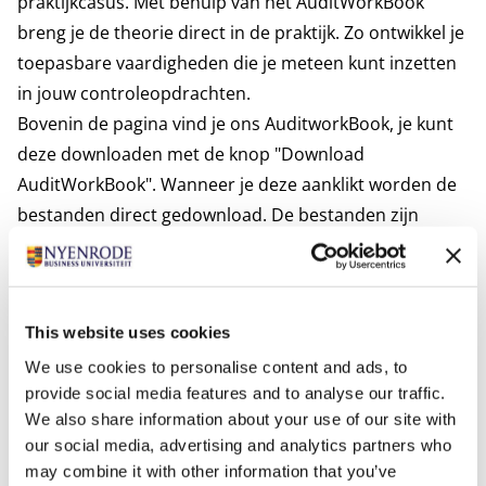
praktijkcasus. Met behulp van het AuditWorkBook
breng je de theorie direct in de praktijk. Zo ontwikkel je
toepasbare vaardigheden die je meteen kunt inzetten
in jouw controleopdrachten.
Bovenin de pagina vind je ons AuditworkBook, je kunt
deze downloaden met de knop "Download
AuditWorkBook". Wanneer je deze aanklikt worden de
bestanden direct gedownload. De bestanden zijn
opgenomen in een zip file. Je kan een zip file uitpakken
via bestandsbeheer. Ga naar het bestand, klik rechter
muistoets en klik op "Extract all/ Alles uitpakken", dan
This website uses cookies
worden de bestanden geopend en kun je deze
gebruiken.
We use cookies to personalise content and ads, to
provide social media features and to analyse our traffic.
Voor wie
We also share information about your use of our site with
Dit programma is speciaal ontwikkeld voor
our social media, advertising and analytics partners who
accountants met minimaal drie jaar werkervaring in de
may combine it with other information that you’ve