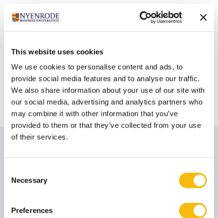
bijdrage aan dit programma.
Frederike Praasterink - Lector Future Food Systems bij
HAS Hogeschool
Frederike Praasterink levert op zelfstandige basis een
This website uses cookies
bijdrage aan dit programma.
We use cookies to personalise content and ads, to
Jan-Willem Grievink - Counselor FoodService
provide social media features and to analyse our traffic.
Jan-Willem Grievink levert op zelfstandige basis een
We also share information about your use of our site with
our social media, advertising and analytics partners who
bijdrage aan dit programma.
may combine it with other information that you’ve
provided to them or that they’ve collected from your use
of their services.
Sprekers
Consent
Prof. dr. ir. Anke van Hal
Necessary
Selection
Functietitel
Hoogleraar
Anke van Hal is hoogleraar 'Navigeren in tijden van
Preferences
transitie' aan Nyenrode Business Universiteit en