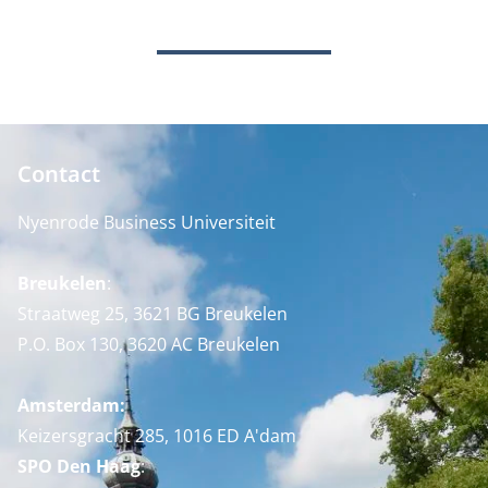
Contact
Nyenrode Business Universiteit
Breukelen
:
Straatweg 25, 3621 BG Breukelen
P.O. Box 130, 3620 AC Breukelen
Amsterdam:
Keizersgracht 285, 1016 ED A'dam
SPO Den Haag
: