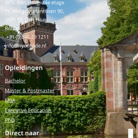
WTC Den Haag, 24e etage
Pr. Margrietplantsoen 90,
2595 BR Den Haag
Route
+31 (0)346 29 1211
info@nyenrode.nl
Opleidingen
Bachelor
Master & Postmaster
MBA
Executive Education
PhD
Direct naar