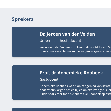
Sprekers
Dr. Jeroen van der Velden
Functietitel
Universitair hoofddocent
Jeroen van der Velden is universitair hoofddocent S
manier waarop nieuwe technologieën organisaties 
Prof. dr. Annemieke Roobeek
Functietitel
Gastdocent
Annemieke Roobeek werkt op het gebied van strateg
ondersteunt organisaties bij complexe vraagstukk
Sinds haar emeritaat is Annemieke Roobeek op exter