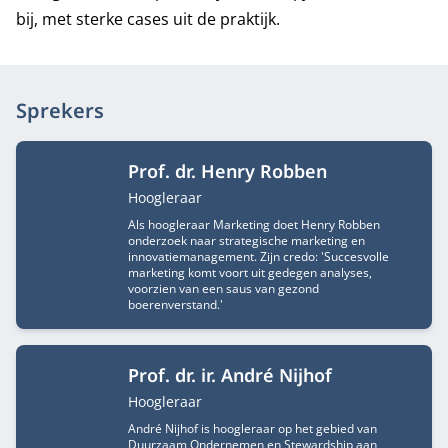
bij, met sterke cases uit de praktijk.
Sprekers
Prof. dr. Henry Robben
Functietitel
Hoogleraar
Als hoogleraar Marketing doet Henry Robben
onderzoek naar strategische marketing en
innovatiemanagement. Zijn credo: 'Succesvolle
marketing komt voort uit gedegen analyses,
voorzien van een saus van gezond
boerenverstand.'
Prof. dr. ir. André Nijhof
Functietitel
Hoogleraar
André Nijhof is hoogleraar op het gebied van
Duurzaam Ondernemen en Stewardship aan