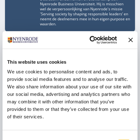
Nyenrode Business Universiteit. Hij is misschien
wel de verpersoonlijking van Nyenrode's missie
'Serving society by shaping responsible leaders’ en
neemt de deelnemers mee in hun eigen purpose en
waarden.
Julian Stevense
Functietitel
Gastdocent
This website uses cookies
Julian Stevense is executive lecturer Strategische
Positionering voor de Executive Education
We use cookies to personalise content and ads, to
opleidingen en het Modulair Executive MBA bij
Nyenrode Business Universiteit. Daarnaast is hij
provide social media features and to analyse our traffic.
founder van Brandgurus en auteur van De perfecte
We also share information about your use of our site with
positionering. Julian Stevense levert op zelfstandige
basis een bijdrage aan dit programma.
our social media, advertising and analytics partners who
may combine it with other information that you’ve
provided to them or that they’ve collected from your use
Wienke Truijen
of their services.
Functietitel
Gastspreker
Marketing executive met meer dan 25+ jaar
ervaring in FMCG en Retail - levert op zelfstandige
Consent