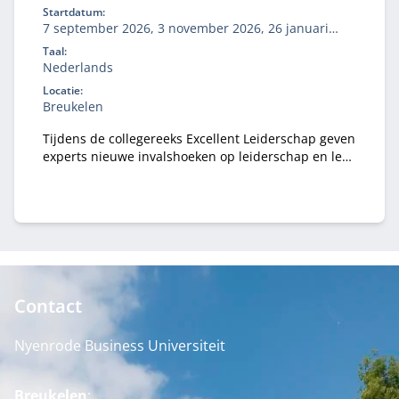
Startdatum:
7 september 2026, 3 november 2026, 26 januari
2027, 10 mei 2027
Taal:
Nederlands
Locatie:
Breukelen
Tijdens de collegereeks Excellent Leiderschap geven
experts nieuwe invalshoeken op leiderschap en leer
je hoe je dit toepast in jouw dagelijkse werk.
Contact
Nyenrode Business Universiteit
Breukelen
: