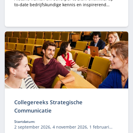
to-date bedrijfskundige kennis en inspirerend
leiderschap voor de juiste koers van je organisatie.
Collegereeks Strategische
Communicatie
Startdatum:
2 september 2026, 4 november 2026, 1 februari
2027, 10 mei 2027