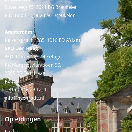
Straatweg 25, 3621 BG Breukelen
P.O. Box 130, 3620 AC Breukelen
Amsterdam:
Keizersgracht 285, 1016 ED A'dam
SPO Den Haag
:
WTC Den Haag, 24e etage
Pr. Margrietplantsoen 90,
2595 BR Den Haag
Route
+31 (0)346 29 1211
info@nyenrode.nl
Opleidingen
Bachelor