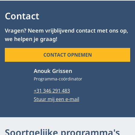
Contact
Vragen? Neem vrijblijvend contact met ons op,
we helpen je graag!
CONTACT OPNEMEN
Anouk Grissen
Functietitel
Programma-coördinator
Telefoonnummer
+31 346 291 483
E-mailadres
Stuur mij een e-mail
Soortgelijke programma's