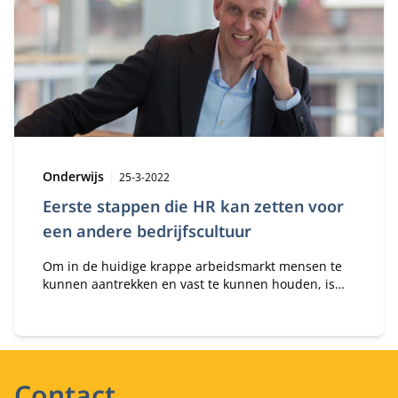
Type:
Publicatiedatum:
Onderwijs
25-3-2022
Eerste stappen die HR kan zetten voor
een andere bedrijfscultuur
Om in de huidige krappe arbeidsmarkt mensen te
kunnen aantrekken en vast te kunnen houden, is
het nodig om de employee experience te
verbeteren. Maar hoe doe je dat nou precies. Wat
zijn je eerste concrete stappen?
Contact