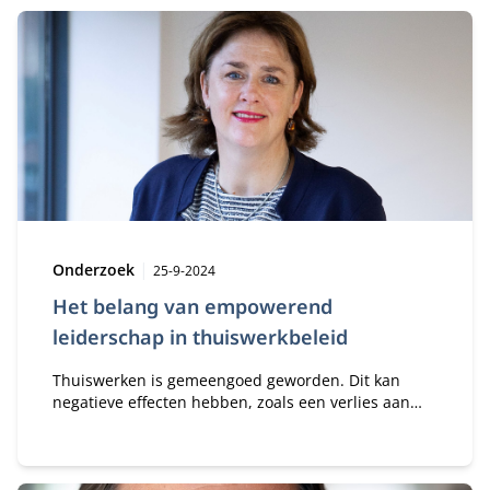
Type:
Publicatiedatum:
Onderzoek
25-9-2024
Het belang van empowerend
leiderschap in thuiswerkbeleid
Thuiswerken is gemeengoed geworden. Dit kan
negatieve effecten hebben, zoals een verlies aan
cohesie. Organisaties proberen dit tegen te gaan
met een thuiswerkbeleid. Maar uit onderzoek blijkt
dat empowered leadership veel belangrijker is.