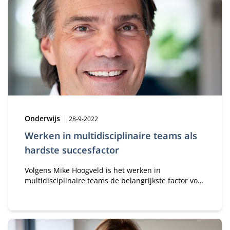
Type:
Publicatiedatum:
Onderwijs
28-9-2022
Werken in multidisciplinaire teams als
hardste succesfactor
Volgens Mike Hoogveld is het werken in
multidisciplinaire teams de belangrijkste factor voor
succes. Zo ontstaat een lerende organisatie waarin
werknemers steeds beter en slimmer worden in wat
ze doen, ook op het gebied van arbo. Ook is het
werk zo leuker.