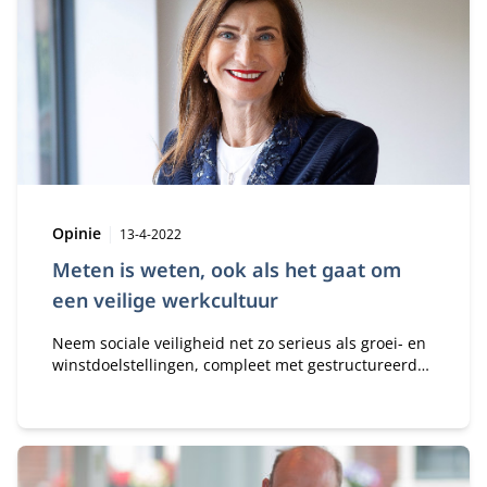
Type:
Publicatiedatum:
Opinie
13-4-2022
Meten is weten, ook als het gaat om
een veilige werkcultuur
Neem sociale veiligheid net zo serieus als groei- en
winstdoelstellingen, compleet met gestructureerde
aanpak en monitoring, schrijven Simone Heidema,
Maaike Ligthart en Annemieke Roobeek.