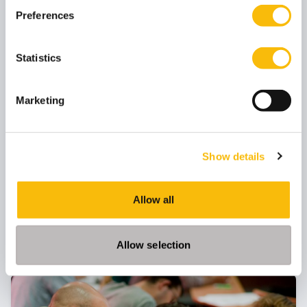
Preferences
Statistics
Change Management and
Organizational Development
Marketing
Startdatum:
16 september 2026
Taal:
Show details
Engels
Locatie:
Breukelen
Allow all
Leert je organisatieverandering begrijpen, initiëren
en begeleiden, met een sterke focus op mensen en
directe toepasbaarheid in je eigen werkomgeving.
Allow selection