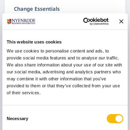
Change Essentials
Startdatum:
5 november 2026
Taal:
Nederlands
This website uses cookies
Locatie:
Breukelen
Online
We use cookies to personalise content and ads, to
provide social media features and to analyse our traffic.
In het Change Essentials programma leggen we het
We also share information about your use of our site with
fundament van verandermanagement. Het
our social media, advertising and analytics partners who
programma is voor professionals die geen tot
weinig ervaring hebben met verandermanagement.
may combine it with other information that you’ve
provided to them or that they’ve collected from your use
of their services.
Consent
Necessary
Selection