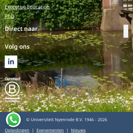
Executive Education
PhD
Direct naar
Op
Volg ons
LINKEDIN
© Universiteit Nyenrode B.V. 1946 - 2026
Opleidingen
Evenementen
Nieuws