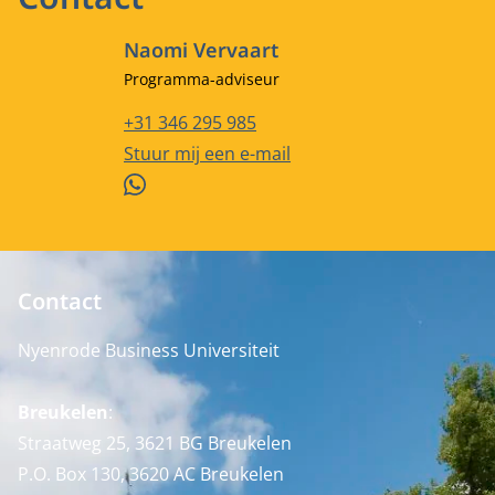
Naomi Vervaart
Functietitel
Programma-adviseur
Telefoonnummer
+31 346 295 985
E-mailadres
Stuur mij een e-mail
WhatsApp
Contact
Nyenrode Business Universiteit
Breukelen
:
Straatweg 25, 3621 BG Breukelen
P.O. Box 130, 3620 AC Breukelen