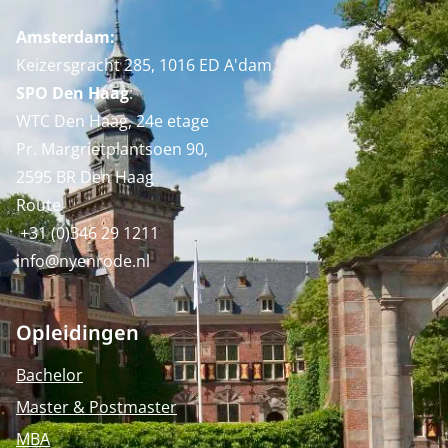
Amsterdam:
Keizersgracht 285, 1016 ED A'dam
SPO Den Haag
:
WTC Den Haag, 24e etage
Pr. Margrietplantsoen 90,
2595 BR Den Haag
Route
+31 (0)346 29 1211
info@nyenrode.nl
Opleidingen
Bachelor
Master & Postmaster
MBA