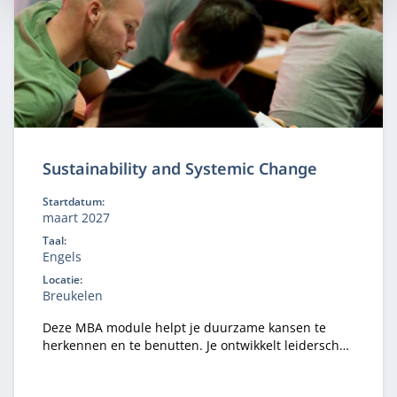
Sustainability and Systemic Change
Startdatum:
maart 2027
Taal:
Engels
Locatie:
Breukelen
Deze MBA module helpt je duurzame kansen te
herkennen en te benutten. Je ontwikkelt leiderschap
om systeemverandering te versnellen en leert hoe
je binnen jouw organisatie impact maakt op het