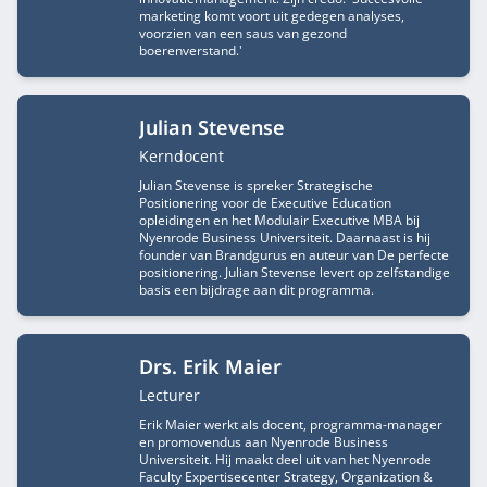
marketing komt voort uit gedegen analyses,
voorzien van een saus van gezond
boerenverstand.'
Julian Stevense
Functietitel
Kerndocent
Julian Stevense is spreker Strategische
Positionering voor de Executive Education
opleidingen en het Modulair Executive MBA bij
Nyenrode Business Universiteit. Daarnaast is hij
founder van Brandgurus en auteur van De perfecte
positionering. Julian Stevense levert op zelfstandige
basis een bijdrage aan dit programma.
Drs. Erik Maier
Functietitel
Lecturer
Erik Maier werkt als docent, programma-manager
en promovendus aan Nyenrode Business
Universiteit. Hij maakt deel uit van het Nyenrode
Faculty Expertisecenter Strategy, Organization &