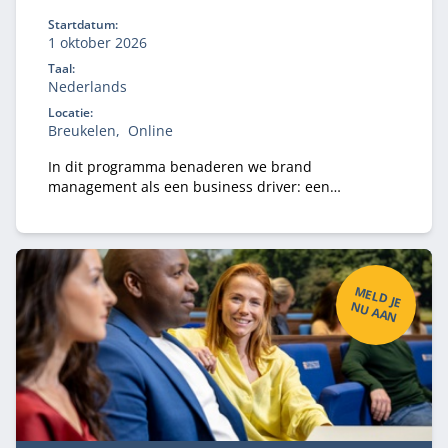
Startdatum:
1 oktober 2026
Taal:
Nederlands
Locatie:
Breukelen
Online
In dit programma benaderen we brand
management als een business driver: een
instrument voor waardecreatie, besluitvorming en
toekomstbestendigheid. Dat vraagt om strategische
volwassenheid, durf om keuzes te maken,
prioriteiten te stellen, te versnellen en intern te
verankeren.
M
ELD
JE
U
A
A
N
N