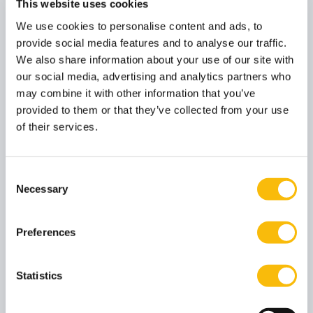
This website uses cookies
levert op zelfstandige basis een bijdrage aan dit
programma.
We use cookies to personalise content and ads, to
provide social media features and to analyse our traffic.
We also share information about your use of our site with
Jorieke de Vries-Goosen
our social media, advertising and analytics partners who
Functietitel
Gastspreker
may combine it with other information that you’ve
Jorieke de Vries-Goosen is Directeur Marketing bij
provided to them or that they’ve collected from your use
Jumbo Supermarkten. Zij maakt deel uit van de
Board van Jumbo. Jorieke de Vries-Goosen levert op
of their services.
zelfstandige basis een bijdrage aan dit programma.
Consent
Prof. dr. Rudy Moenaert
Necessary
Selection
Functietitel
Gastdocent
Rudy Moenaert is hoogleraar strategic marketing
Preferences
aan de TIAS School for Business and Society in
Tilburg. Hij geniet echt van lesgeven in executive
management programma's, adviseert
toonaangevende bedrijven in de B2B- en
Statistics
dienstensector en treedt op in verschillende
adviesraden.
Rudy Moenaert levert op zelfstandige basis een
bijdrage aan dit programma.