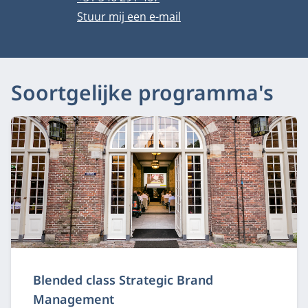
E-mailadres
Stuur mij een e-mail
Soortgelijke programma's
Blended class Strategic Brand
Management