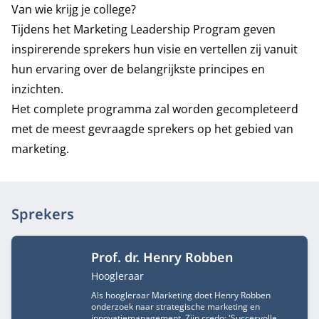
Van wie krijg je college?
Tijdens het Marketing Leadership Program geven
inspirerende sprekers hun visie en vertellen zij vanuit
hun ervaring over de belangrijkste principes en
inzichten.
Het complete programma zal worden gecompleteerd
met de meest gevraagde sprekers op het gebied van
marketing.
Sprekers
Prof. dr. Henry Robben
Functietitel
Hoogleraar
Als hoogleraar Marketing doet Henry Robben
onderzoek naar strategische marketing en
innovatiemanagement. Zijn credo: 'Succesvolle