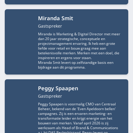
Miranda Smit
Functietitel
Gastspreker
Miranda is Marketing & Digital Director met meer
dan 20 jaar strategische, conceptuele en
projectmanagement ervaring. Ik heb een grote
liefde voor retail en bouw graag mee aan
betekenisvolle merken. Merken met een doel, die
inspireren en ergens voor staan.
Miranda Smit levert op zelfstandige basis een
bijdrage aan dit programma.
Peggy Spaapen
Functietitel
Gastspreker
Peggy Spaapen is voormalig CMO van Centraal
Beheer, bekend van de 'Even Apeldoorn bellen'
campagnes. Zij is een ervaren marketing- en
transformatie leider en krijgt energie van het
bouwen van merken. Vanaf april 2026 is zij
werkzaam als Head of Brand & Communications
a.i. bij DAS Rechtsbijstand. Peggy levert op