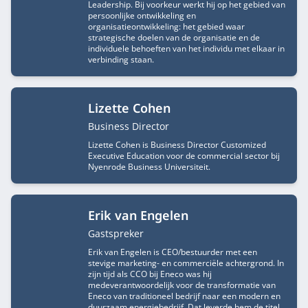
Leadership. Bij voorkeur werkt hij op het gebied van
persoonlijke ontwikkeling en
organisatieontwikkeling: het gebied waar
strategische doelen van de organisatie en de
individuele behoeften van het individu met elkaar in
verbinding staan.
Lizette Cohen
Functietitel
Business Director
Lizette Cohen is Business Director Customized
Executive Education voor de commercial sector bij
Nyenrode Business Universiteit.
Erik van Engelen
Functietitel
Gastspreker
Erik van Engelen is CEO/bestuurder met een
stevige marketing- en commerciële achtergrond. In
zijn tijd als CCO bij Eneco was hij
medeverantwoordelijk voor de transformatie van
Eneco van traditioneel bedrijf naar een modern en
duurzaam energiebedrijf. Dat leverde hem de titel