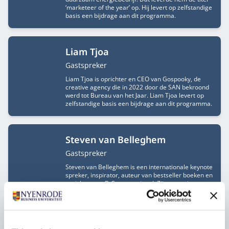
‘marketeer of the year’ op. Hij levert op zelfstandige
basis een bijdrage aan dit programma.
Liam Tjoa
Functietitel
Gastspreker
Liam Tjoa is oprichter en CEO van Gospooky, de
creative agency die in 2022 door de SAN bekroond
werd tot Bureau van het Jaar. Liam Tjoa levert op
zelfstandige basis een bijdrage aan dit programma.
Steven van Belleghem
Functietitel
Gastspreker
Steven van Belleghem is een internationale keynote
spreker, inspirator, auteur van bestseller boeken en
oprichter van B-Conversational. Zijn expertise en
passie liggen bij de toekomst van Customer
Experience. Zijn missie is om bedrijven te
inspireren klantgerichter te worden. Hij vertaalt
digitale trends naar concrete strategieën en
inzichten voor bedrijven. Steven van Belleghem