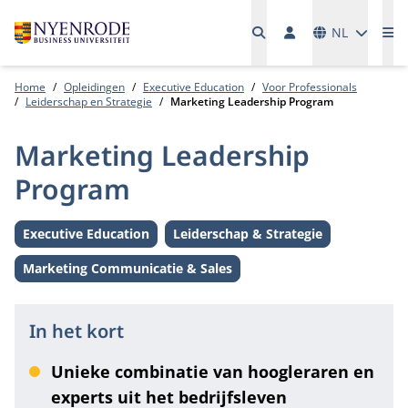
Talen
NL
Me
Home
Opleidingen
Executive Education
Voor Professionals
Leiderschap en Strategie
Marketing Leadership Program
Marketing Leadership
Program
Executive Education
Leiderschap & Strategie
Level:
Thema:
Marketing Communicatie & Sales
Thema:
In het kort
Unieke combinatie van hoogleraren en
experts uit het bedrijfsleven