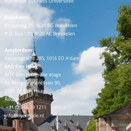
Nyenrode Business Universiteit
Breukelen
:
Straatweg 25, 3621 BG Breukelen
P.O. Box 130, 3620 AC Breukelen
Amsterdam:
Keizersgracht 285, 1016 ED A'dam
SPO Den Haag
:
WTC Den Haag, 24e etage
Pr. Margrietplantsoen 90,
2595 BR Den Haag
Route
+31 (0)346 29 1211
info@nyenrode.nl